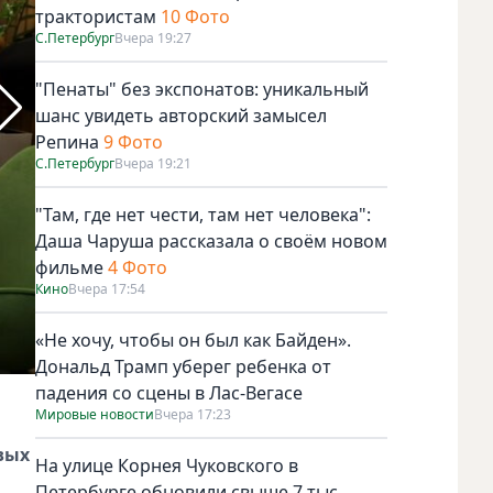
трактористам
10 Фото
С.Петербург
Вчера 19:27
"Пенаты" без экспонатов: уникальный
шанс увидеть авторский замысел
Репина
9 Фото
С.Петербург
Вчера 19:21
"Там, где нет чести, там нет человека":
Даша Чаруша рассказала о своём новом
фильме
4 Фото
Кино
Вчера 17:54
«Не хочу, чтобы он был как Байден».
Дональд Трамп уберег ребенка от
падения со сцены в Лас-Вегасе
Фото предоставлено пресс-службой ПАО "МегаФон". Фото
Мировые новости
Вчера 17:23
вых
На улице Корнея Чуковского в
Петербурге обновили свыше 7 тыс.