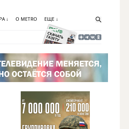
РА ↓
О METRO
ЕЩЕ ↓