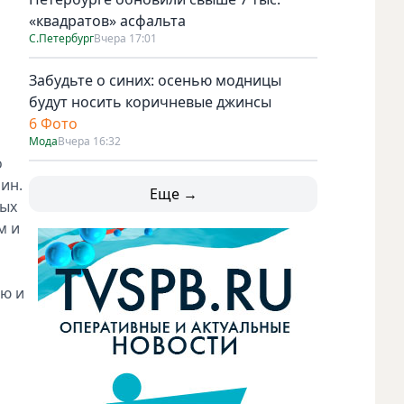
«квадратов» асфальта
С.Петербург
Вчера 17:01
Забудьте о синих: осенью модницы
будут носить коричневые джинсы
6 Фото
Мода
Вчера 16:32
о
ин.
Еще →
ных
м и
ию и