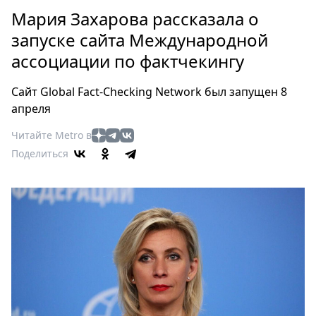
Петербург
Мария Захарова рассказала о
Россия
запуске сайта Международной
Мир
ассоциации по фактчекингу
Здоровье
Еда
Сайт Global Fact-Checking Network был запущен 8
Туризм
апреля
Мода
Читайте Metro в
Театр
Поделиться
Кино
Афиша
Книги
Выставки
Пресс-
релизы
О
Metro
Стримы