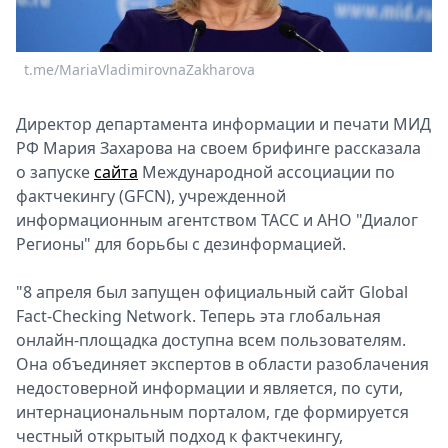
Спецпроекты
Звезды
Выборы
t.me/MariaVladimirovnaZakharova
2026
Скачай
Директор департамента информации и печати МИД
Metro
РФ Мария Захарова на своем брифинге рассказала
о запуске
сайта
Международной ассоциации по
фактчекингу (GFCN), учрежденной
информационным агентством ТАСС и АНО "Диалог
Регионы" для борьбы с дезинформацией.
"8 апреля был запущен официальный сайт Global
Fact-Checking Network. Теперь эта глобальная
онлайн-площадка доступна всем пользователям.
Она объединяет экспертов в области разоблачения
недостоверной информации и является, по сути,
интернациональным порталом, где формируется
честный открытый подход к фактчекингу,