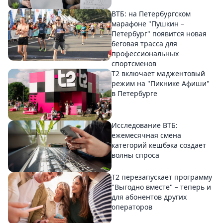
ВТБ: на Петербургском
марафоне "Пушкин –
Петербург" появится новая
беговая трасса для
профессиональных
спортсменов
Т2 включает маджентовый
режим на "Пикнике Афиши"
в Петербурге
Исследование ВТБ:
ежемесячная смена
категорий кешбэка создает
волны спроса
Т2 перезапускает программу
"Выгодно вместе" – теперь и
для абонентов других
операторов