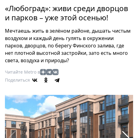
Петербург
«Любоград»: живи среди дворцов
Россия
и парков – уже этой осенью!
Мир
Здоровье
Мечтаешь жить в зелёном районе, дышать чистым
Еда
воздухом и каждый день гулять в окружении
Туризм
парков, дворцов, по берегу Финского залива, где
Мода
нет плотной высотной застройки, зато есть много
Театр
света, воздуха и природы?
Кино
Читайте Metro в
Афиша
Поделиться
Книги
Выставки
Пресс-
релизы
О
Metro
Стримы