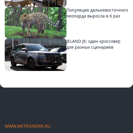
Популяция дальневосточного
леопарда выросла в 6 раз
JELAND J6: один кроссовер
для разных сценариев
WWW.METRONEWS.RU