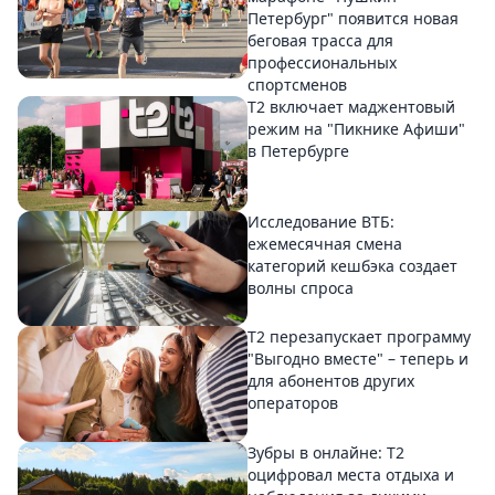
Петербург" появится новая
беговая трасса для
профессиональных
спортсменов
Т2 включает маджентовый
режим на "Пикнике Афиши"
в Петербурге
Исследование ВТБ:
ежемесячная смена
категорий кешбэка создает
волны спроса
Т2 перезапускает программу
"Выгодно вместе" – теперь и
для абонентов других
операторов
Зубры в онлайне: Т2
оцифровал места отдыха и