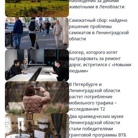
наблюдения за дикими
животными в Ленобласти
Самокатный сбор: найдено
решение проблемы
самокатов в Ленинградской
области
Блогер, которого хотят
оштрафовать за ремонт
дорог, встретился с «Новыми
людьми»
В Петербурге и
Ленинградской области
растет потребление
мобильного трафика –
исследование T2
Два краеведческих музея
Ленинградской области
стали победителями
грантовой программы ВТБ