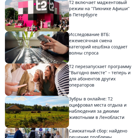
Т2 включает маджентовый
режим на "Пикнике Афиши"
в Петербурге
Исследование ВТБ:
ежемесячная смена
категорий кешбэка создает
волны спроса
Т2 перезапускает программу
"Выгодно вместе" – теперь и
для абонентов других
операторов
Зубры в онлайне: Т2
оцифровал места отдыха и
наблюдения за дикими
животными в Ленобласти
Самокатный сбор: найдено
решение проблемы