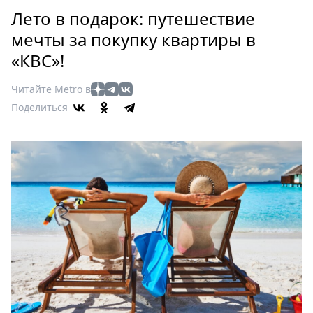
Петербург
Лето в подарок: путешествие
Россия
мечты за покупку квартиры в
Мир
«КВС»!
Здоровье
Еда
Читайте Metro в
Туризм
Поделиться
Мода
Театр
Кино
Афиша
Книги
Выставки
Пресс-
релизы
О
Metro
Стримы