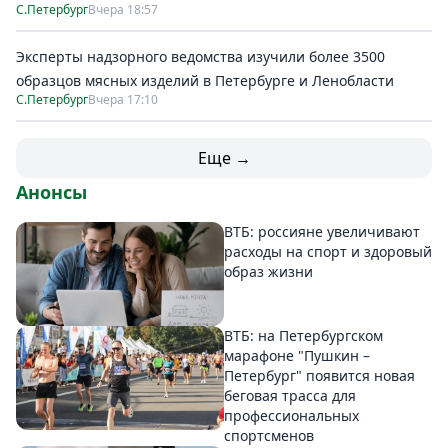
С.Петербург
Вчера 18:57
Эксперты надзорного ведомства изучили более 3500
образцов мясных изделий в Петербурге и Ленобласти
С.Петербург
Вчера 17:10
Еще →
Анонсы
ВТБ: россияне увеличивают
расходы на спорт и здоровый
образ жизни
ВТБ: на Петербургском
марафоне "Пушкин –
Петербург" появится новая
беговая трасса для
профессиональных
спортсменов