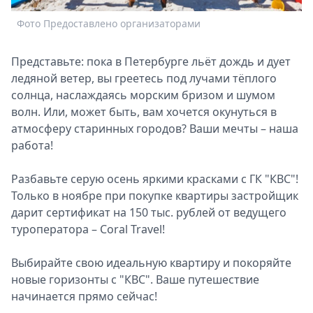
Спецпроекты
Фото Предоставлено организаторами
Звезды
Выборы
Представьте: пока в Петербурге льёт дождь и дует
2026
ледяной ветер, вы греетесь под лучами тёплого
Скачай
солнца, наслаждаясь морским бризом и шумом
Metro
волн. Или, может быть, вам хочется окунуться в
атмосферу старинных городов? Ваши мечты – наша
работа!
Разбавьте серую осень яркими красками с ГК "КВС"!
Только в ноябре при покупке квартиры застройщик
дарит сертификат на 150 тыс. рублей от ведущего
туроператора – Coral Travel!
Выбирайте свою идеальную квартиру и покоряйте
новые горизонты с "КВС". Ваше путешествие
начинается прямо сейчас!