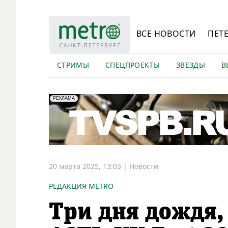
ВСЕ НОВОСТИ
ПЕТ
СТРИМЫ
СПЕЦПРОЕКТЫ
ЗВЕЗДЫ
В
erid: LdtCK5Efv
АО "ГАТР", ИНН: 7841320717
РЕКЛАМА
20 марта 2025, 13:03
|
Новости
РЕДАКЦИЯ METRO
Три дня дождя,