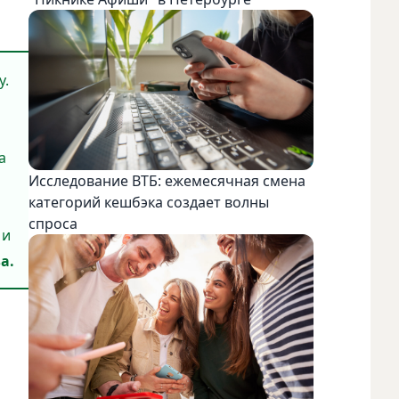
у.
а
Исследование ВТБ: ежемесячная смена
категорий кешбэка создает волны
спроса
 и
а.