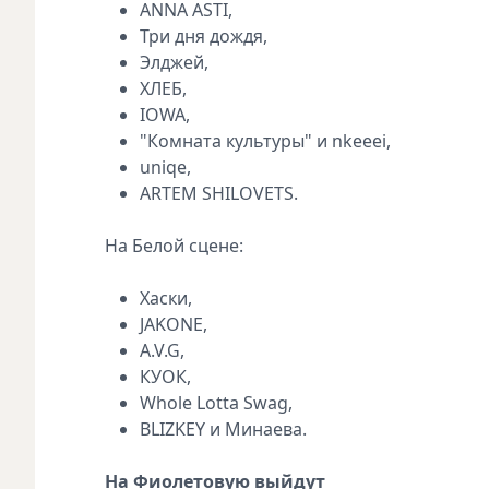
ANNA ASTI,
Три дня дождя,
Элджей,
ХЛЕБ,
IOWA,
"Комната культуры" и nkeeei,
uniqe,
ARTEM SHILOVETS.
На Белой сцене:
Хаски,
JAKONE,
A.V.G,
КУОК,
Whole Lotta Swag,
BLIZKEY и Минаева.
На Фиолетовую выйдут