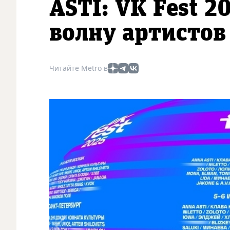
ASTI: VK Fest 
волну артистов
Читайте Metro в