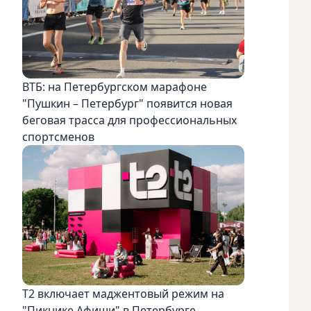
ВТБ: на Петербургском марафоне
"Пушкин – Петербург" появится новая
беговая трасса для профессиональных
спортсменов
Т2 включает маджентовый режим на
"Пикнике Афиши" в Петербурге