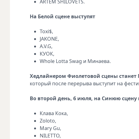
ARTEM SHILOVETS.
На Белой сцене выступят
Toxi$,
JAKONE,
A.V.G,
КУОК,
Whole Lotta Swag и Минаева.
Хедлайнером Фиолетовой сцены станет
который после перерыва выступит на фестив
Во второй день, 6 июля, на Синюю сцену
Клава Кока,
Zoloto,
Mary Gu,
NILETTO,