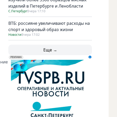
изделий в Петербурге и Ленобласти
С.Петербург
Вчера 17:10
ВТБ: россияне увеличивают расходы на
спорт и здоровый образ жизни
Новости
Вчера 17:02
Фото: пресс-служба ВКонтакте
Еще →
erid: LdtCK5udn
АО "ГАТР", ИНН: 7841320717
РЕКЛАМА