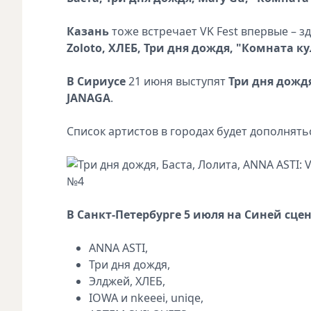
Казань
тоже встречает VK Fest впервые – з
Zoloto, ХЛЕБ, Три дня дождя, "Комната к
В Сириусе
21 июня выступят
Три дня дожд
JANAGA
.
Список артистов в городах будет дополнять
В Санкт-Петербурге 5 июля на Синей сце
ANNA ASTI,
Три дня дождя,
Элджей, ХЛЕБ,
IOWA и nkeeei, uniqe,