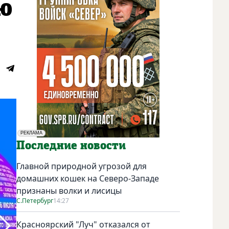
ую
РЕКЛАМА
Социальная реклама
Последние новости
Главной природной угрозой для
домашних кошек на Северо-Западе
признаны волки и лисицы
С.Петербург
14:27
Красноярский "Луч" отказался от