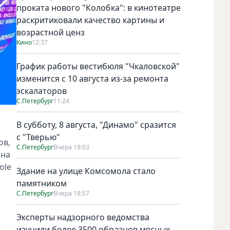
проката нового "Колобка": в кинотеатре
раскритиковали качество картины и
возрастной ценз
Кино
12:37
График работы вестибюля "Чкаловской"
изменится с 10 августа из-за ремонта
эскалаторов
С.Петербург
11:24
В субботу, 8 августа, "Динамо" сразится
с "Тверью"
ов,
С.Петербург
Вчера 19:03
 на
ole
Здание на улице Комсомола стало
памятником
С.Петербург
Вчера 18:57
Эксперты надзорного ведомства
изучили более 3500 образцов мясных