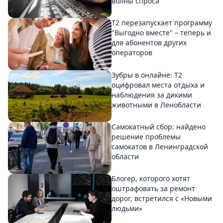
волны спроса
Т2 перезапускает программу
"Выгодно вместе" – теперь и
для абонентов других
операторов
Зубры в онлайне: Т2
оцифровал места отдыха и
наблюдения за дикими
животными в Ленобласти
Самокатный сбор: найдено
решение проблемы
самокатов в Ленинградской
области
Блогер, которого хотят
оштрафовать за ремонт
дорог, встретился с «Новыми
людьми»