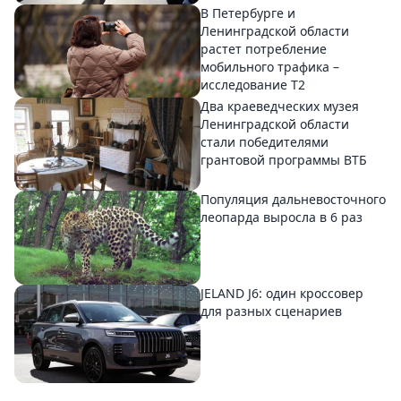
В Петербурге и
Ленинградской области
растет потребление
мобильного трафика –
исследование T2
Два краеведческих музея
Ленинградской области
стали победителями
грантовой программы ВТБ
Популяция дальневосточного
леопарда выросла в 6 раз
JELAND J6: один кроссовер
для разных сценариев