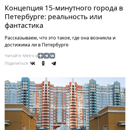
Петербург
Концепция 15-минутного города в
Россия
Петербурге: реальность или
Мир
фантастика
Здоровье
Еда
Рассказываем, что это такое, где она возникла и
Туризм
достижима ли в Петербурге
Мода
Читайте Metro в
Театр
Поделиться
Кино
Афиша
Книги
Выставки
Пресс-
релизы
О
Metro
Стримы