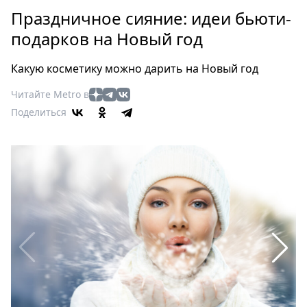
Петербург
Праздничное сияние: идеи бьюти-
Россия
подарков на Новый год
Мир
Здоровье
Какую косметику можно дарить на Новый год
Еда
Читайте Metro в
Туризм
Поделиться
Мода
Театр
Кино
Афиша
Книги
Выставки
Пресс-
релизы
О
Metro
Стримы