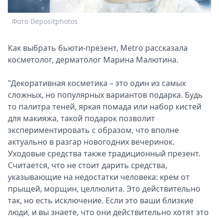
Спецпроекты
Фото Depositphotos
Ф
Звезды
Выборы
2026
Как выбрать бьюти-презент, Metro рассказала
Скачай
косметолог, дерматолог Марина Малютина.
Metro
"Декоративная косметика – это один из самых
сложных, но популярных вариантов подарка. Будь
то палитра теней, яркая помада или набор кистей
для макияжа, такой подарок позволит
экспериментировать с образом, что вполне
актуально в разгар новогодних вечеринок.
Уходовые средства также традиционный презент.
Считается, что не стоит дарить средства,
указывающие на недостатки человека: крем от
прыщей, морщин, целлюлита. Это действительно
так, но есть исключение. Если это ваши близкие
люди, и вы знаете, что они действительно хотят это