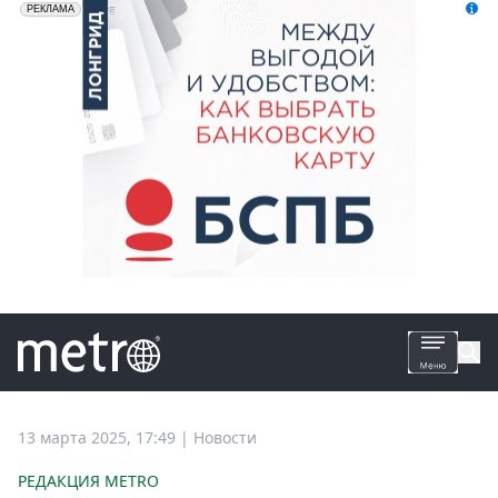
erid: 2VfnxyFybV5
ПАО "Банк "Санкт-Петербург", ИНН: 7831000027
РЕКЛАМА
Все
13 марта 2025, 17:49
|
Новости
новости
РЕДАКЦИЯ METRO