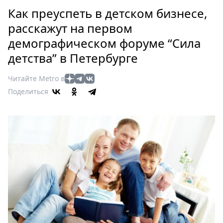
Петербург
Как преуспеть в детском бизнесе,
Россия
расскажут на первом
Мир
демографическом форуме “Сила
Здоровье
детства” в Петербурге
Еда
Туризм
Читайте Metro в
Мода
Поделиться
Театр
Кино
Афиша
Книги
Выставки
Пресс-
релизы
О
Metro
Стримы