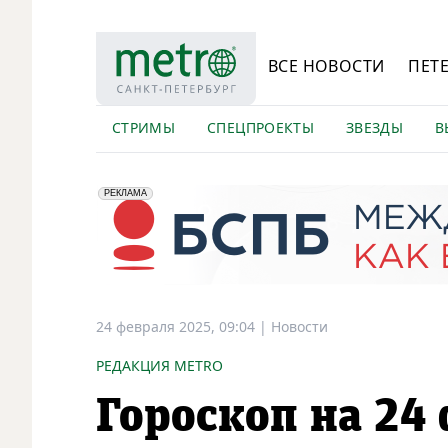
ВСЕ НОВОСТИ
ПЕТ
СТРИМЫ
СПЕЦПРОЕКТЫ
ЗВЕЗДЫ
В
erid: 2VfnxyFybV5
ПАО "Банк "Санкт-Петербург", ИНН: 7831000027
РЕКЛАМА
24 февраля 2025, 09:04
|
Новости
РЕДАКЦИЯ METRO
Гороскоп на 24 