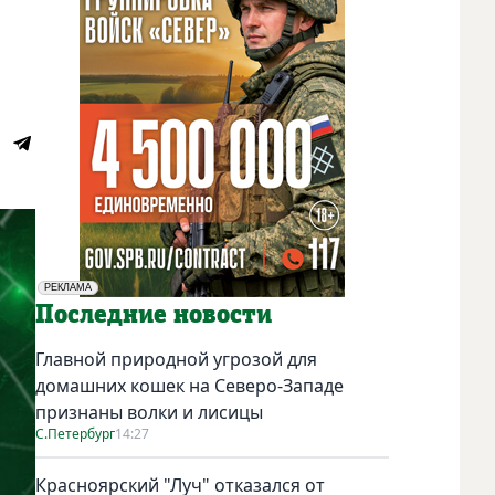
РЕКЛАМА
Социальная реклама
Последние новости
Главной природной угрозой для
домашних кошек на Северо-Западе
признаны волки и лисицы
С.Петербург
14:27
Красноярский "Луч" отказался от