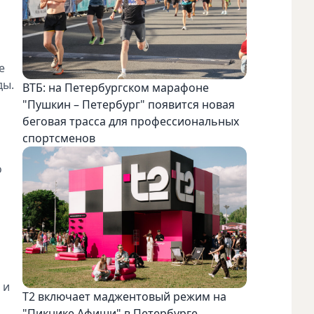
е
ды.
ВТБ: на Петербургском марафоне
"Пушкин – Петербург" появится новая
беговая трасса для профессиональных
спортсменов
о
 и
Т2 включает маджентовый режим на
"Пикнике Афиши" в Петербурге