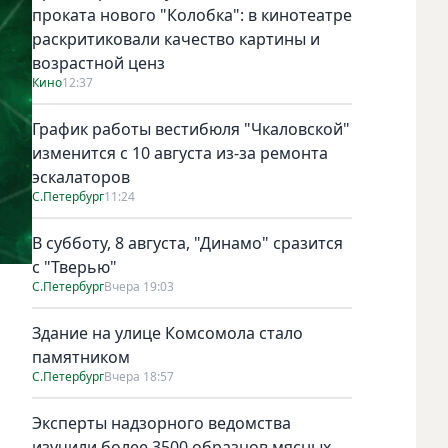
проката нового "Колобка": в кинотеатре
раскритиковали качество картины и
возрастной ценз
Кино
12:37
График работы вестибюля "Чкаловской"
изменится с 10 августа из-за ремонта
эскалаторов
С.Петербург
11:24
В субботу, 8 августа, "Динамо" сразится
с "Тверью"
С.Петербург
Вчера 19:03
Здание на улице Комсомола стало
памятником
С.Петербург
Вчера 18:57
Эксперты надзорного ведомства
изучили более 3500 образцов мясных