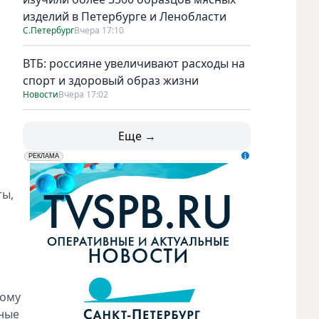
изделий в Петербурге и Ленобласти
С.Петербург
Вчера 17:10
ВТБ: россияне увеличивают расходы на
спорт и здоровый образ жизни
Новости
Вчера 17:02
Еще →
erid: LdtCK5udn
АО "ГАТР", ИНН: 7841320717
РЕКЛАМА
ты,
тому
жные