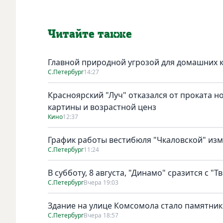
Читайте также
Главной природной угрозой для домашних к
С.Петербург
14:27
Красноярский "Луч" отказался от проката н
картины и возрастной ценз
Кино
12:37
График работы вестибюля "Чкаловской" изме
С.Петербург
11:24
В субботу, 8 августа, "Динамо" сразится с "Т
С.Петербург
Вчера 19:03
Здание на улице Комсомола стало памятни
С.Петербург
Вчера 18:57