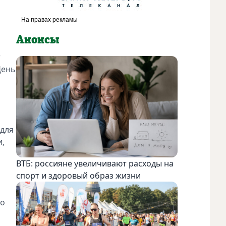
Анонсы
т
День
 для
и,
ВТБ: россияне увеличивают расходы на
спорт и здоровый образ жизни
но