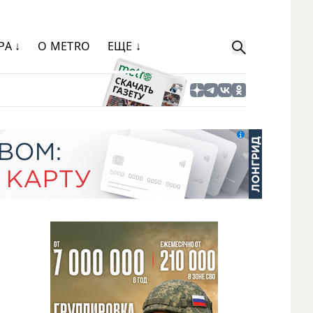
РА ↓
О METRO
ЕЩЕ ↓