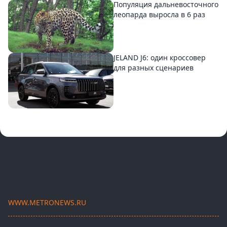
Популяция дальневосточного
леопарда выросла в 6 раз
JELAND J6: один кроссовер
для разных сценариев
WWW.METRONEWS.RU