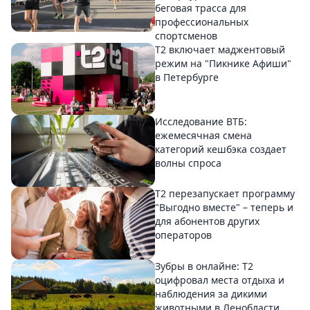
беговая трасса для
профессиональных
спортсменов
Т2 включает маджентовый
режим на "Пикнике Афиши"
в Петербурге
Исследование ВТБ:
ежемесячная смена
категорий кешбэка создает
волны спроса
Т2 перезапускает программу
"Выгодно вместе" – теперь и
для абонентов других
операторов
Зубры в онлайне: Т2
оцифровал места отдыха и
наблюдения за дикими
животными в Ленобласти