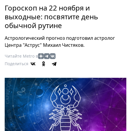
Петербург
Гороскоп на 22 ноября и
Россия
выходные: посвятите день
Мир
обычной рутине
Здоровье
Еда
Астрологический прогноз подготовил астролог
Туризм
Центра "Аструс" Михаил Чистяков.
Мода
Читайте Metro в
Театр
Поделиться
Кино
Афиша
Книги
Выставки
Пресс-
релизы
О
Metro
Стримы