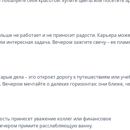
 побалуйте себя красотой: купите цветы или посетите ар
ольше не работает и не приносит радости. Карьера мож
и интересная задача. Вечером зажгите свечу – ее плам
рые дела – это откроет дорогу к путешествиям или уче
 Вечером мечтайте о далеких горизонтах: они ближе, ч
ость принесет уважение коллег или финансовое
 вечером примите расслабляющую ванну.