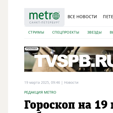
ВСЕ НОВОСТИ
ПЕТ
СТРИМЫ
СПЕЦПРОЕКТЫ
ЗВЕЗДЫ
В
erid: LdtCK5Efv
АО "ГАТР", ИНН: 7841320717
РЕКЛАМА
19 марта 2025, 09:46
|
Новости
РЕДАКЦИЯ METRO
Гороскоп на 19