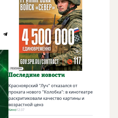
РЕКЛАМА
Социальная реклама
Последние новости
Красноярский "Луч" отказался от
проката нового "Колобка": в кинотеатре
раскритиковали качество картины и
возрастной ценз
Кино
12:37