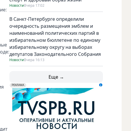
Новости
Вчера 17:02
ие:
В Санкт-Петербурге определили
очередность размещения эмблем и
наименований политических партий в
избирательном бюллетене по единому
ные
избирательному округу на выборах
оде:
депутатов Законодательного Собрания
Новости
Вчера 16:13
Еще →
ия
erid: LdtCK5udn
АО "ГАТР", ИНН: 7841320717
РЕКЛАМА
одит