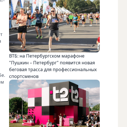
т-
ет
я
ВТБ: на Петербургском марафоне
"Пушкин – Петербург" появится новая
беговая трасса для профессиональных
бе.
спортсменов
ем