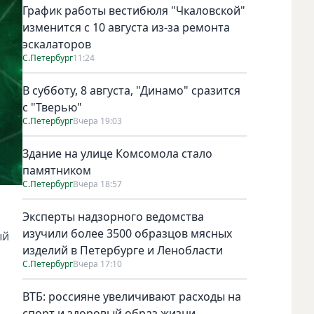
График работы вестибюля "Чкаловской"
изменится с 10 августа из-за ремонта
эскалаторов
С.Петербург
11:24
В субботу, 8 августа, "Динамо" сразится
с "Тверью"
С.Петербург
Вчера 19:03
Здание на улице Комсомола стало
памятником
С.Петербург
Вчера 18:57
Эксперты надзорного ведомства
изучили более 3500 образцов мясных
ый
изделий в Петербурге и Ленобласти
С.Петербург
Вчера 17:10
ВТБ: россияне увеличивают расходы на
спорт и здоровый образ жизни