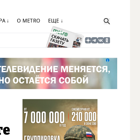
РА ↓
О METRO
ЕЩЕ ↓
те