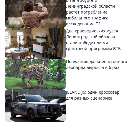
В Петербурге и
Ленинградской области
растет потребление
мобильного трафика –
исследование T2
Два краеведческих музея
Ленинградской области
стали победителями
грантовой программы ВТБ
Популяция дальневосточного
леопарда выросла в 6 раз
JELAND J6: один кроссовер
для разных сценариев