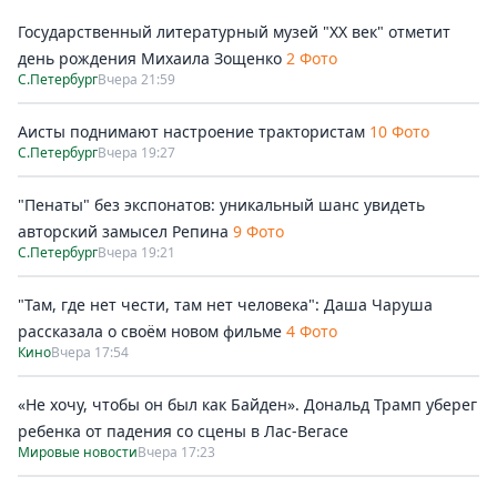
Государственный литературный музей "ХХ век" отметит
день рождения Михаила Зощенко
2 Фото
С.Петербург
Вчера 21:59
Аисты поднимают настроение трактористам
10 Фото
С.Петербург
Вчера 19:27
"Пенаты" без экспонатов: уникальный шанс увидеть
авторский замысел Репина
9 Фото
С.Петербург
Вчера 19:21
"Там, где нет чести, там нет человека": Даша Чаруша
рассказала о своём новом фильме
4 Фото
Кино
Вчера 17:54
«Не хочу, чтобы он был как Байден». Дональд Трамп уберег
ребенка от падения со сцены в Лас-Вегасе
Мировые новости
Вчера 17:23