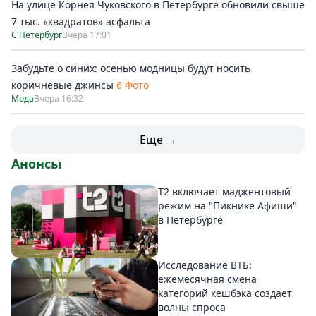
На улице Корнея Чуковского в Петербурге обновили свыше
7 тыс. «квадратов» асфальта
С.Петербург
Вчера 17:01
Забудьте о синих: осенью модницы будут носить
коричневые джинсы
6 Фото
Мода
Вчера 16:32
Еще →
Анонсы
Т2 включает маджентовый
режим на "Пикнике Афиши"
в Петербурге
Исследование ВТБ:
ежемесячная смена
категорий кешбэка создает
волны спроса