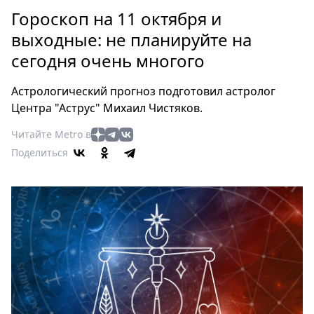
Петербург
Гороскоп на 11 октября и
Россия
выходные: не планируйте на
Мир
сегодня очень многого
Здоровье
Еда
Астрологический прогноз подготовил астролог
Туризм
Центра "Аструс" Михаил Чистяков.
Мода
Читайте Metro в
Театр
Поделиться
Кино
Афиша
Книги
Выставки
Пресс-
релизы
О
Metro
Стримы