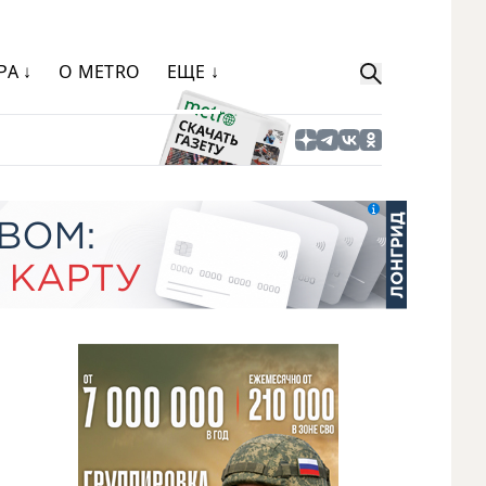
РА ↓
О METRO
ЕЩЕ ↓