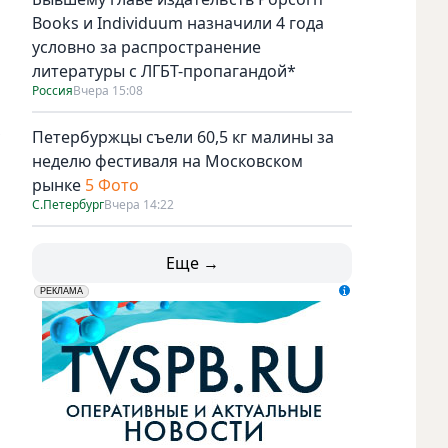
Books и Individuum назначили 4 года
условно за распространение
литературы с ЛГБТ-пропагандой*
Россия
Вчера 15:08
Петербуржцы съели 60,5 кг малины за
неделю фестиваля на Московском
рынке
5 Фото
С.Петербург
Вчера 14:22
Еще →
erid: LdtCK5udn
АО "ГАТР", ИНН: 7841320717
РЕКЛАМА