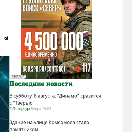
РЕКЛАМА
Социальная реклама
Последние новости
В субботу, 8 августа, "Динамо" сразится
с "Тверью"
С.Петербург
Вчера 19:03
Здание на улице Комсомола стало
памятником