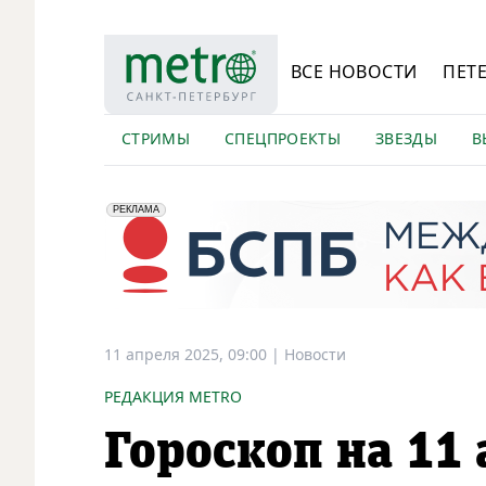
ВСЕ НОВОСТИ
ПЕТ
СТРИМЫ
СПЕЦПРОЕКТЫ
ЗВЕЗДЫ
В
erid: 2VfnxyFybV5
ПАО "Банк "Санкт-Петербург", ИНН: 7831000027
РЕКЛАМА
11 апреля 2025, 09:00
|
Новости
РЕДАКЦИЯ METRO
Гороскоп на 11