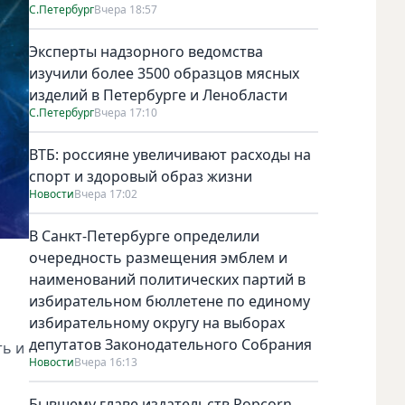
С.Петербург
Вчера 18:57
Эксперты надзорного ведомства
изучили более 3500 образцов мясных
изделий в Петербурге и Ленобласти
С.Петербург
Вчера 17:10
ВТБ: россияне увеличивают расходы на
спорт и здоровый образ жизни
Новости
Вчера 17:02
В Санкт-Петербурге определили
очередность размещения эмблем и
наименований политических партий в
избирательном бюллетене по единому
избирательному округу на выборах
депутатов Законодательного Собрания
ть и
Новости
Вчера 16:13
Бывшему главе издательств Popcorn