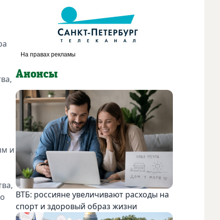
ра
Анонсы
ва,
и
ям и
тва,
ВТБ: россияне увеличивают расходы на
по
спорт и здоровый образ жизни