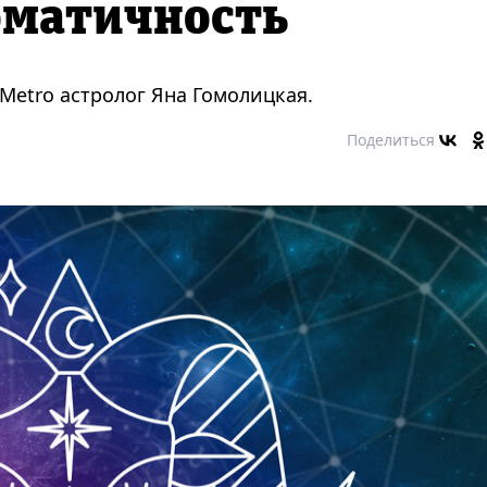
оматичность
Metro астролог Яна Гомолицкая.
Поделиться