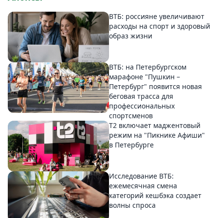
ВТБ: россияне увеличивают
расходы на спорт и здоровый
образ жизни
ВТБ: на Петербургском
марафоне "Пушкин –
Петербург" появится новая
беговая трасса для
профессиональных
спортсменов
Т2 включает маджентовый
режим на "Пикнике Афиши"
в Петербурге
Исследование ВТБ:
ежемесячная смена
категорий кешбэка создает
волны спроса