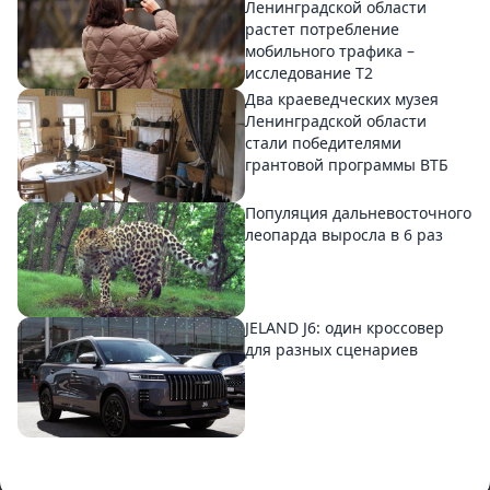
Ленинградской области
растет потребление
мобильного трафика –
исследование T2
Два краеведческих музея
Ленинградской области
стали победителями
грантовой программы ВТБ
Популяция дальневосточного
леопарда выросла в 6 раз
JELAND J6: один кроссовер
для разных сценариев