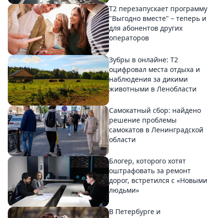
Т2 перезапускает программу
"Выгодно вместе" – теперь и
для абонентов других
операторов
Зубры в онлайне: Т2
оцифровал места отдыха и
наблюдения за дикими
животными в Ленобласти
Самокатный сбор: найдено
решение проблемы
самокатов в Ленинградской
области
Блогер, которого хотят
оштрафовать за ремонт
дорог, встретился с «Новыми
людьми»
В Петербурге и