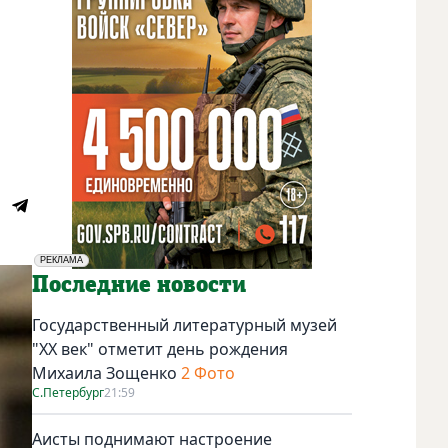
РЕКЛАМА
Социальная реклама
Последние новости
Государственный литературный музей
"ХХ век" отметит день рождения
Михаила Зощенко
2 Фото
С.Петербург
21:59
Аисты поднимают настроение