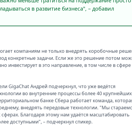
 важно меньше тратиться на поддержание просто
адываться в развитие бизнеса", – добавил
могает компаниям не только внедрять коробочные реше
под конкретные задачи. Если же это решение потом мо
но инвестирует в это направление, в том числе в сфере
ли GigaChat Андрей подчеркнул, что уже ведётся
хнологии во внутренние процессы более 40 крупнейших
ерриториальном банке Сбера работает команда, котора
среднему, внедрять передовые технологии. "Мы стараем
 сферах. Благодаря этому нам удаётся масштабировать
лее доступными", – подчеркнул спикер.