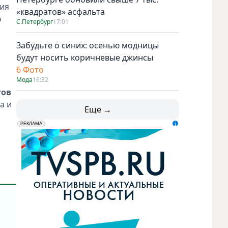
тия
«квадратов» асфальта
о
С.Петербург
17:01
Забудьте о синих: осенью модницы
будут носить коричневые джинсы
6 Фото
Мода
16:32
тов
а и
Еще →
erid: LdtCK5udn
АО "ГАТР", ИНН: 7841320717
РЕКЛАМА