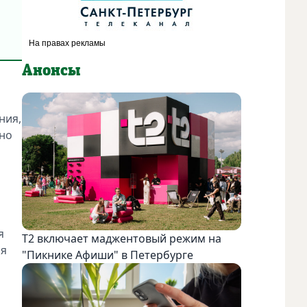
Анонсы
ния,
жно
я
Т2 включает маджентовый режим на
ся
"Пикнике Афиши" в Петербурге