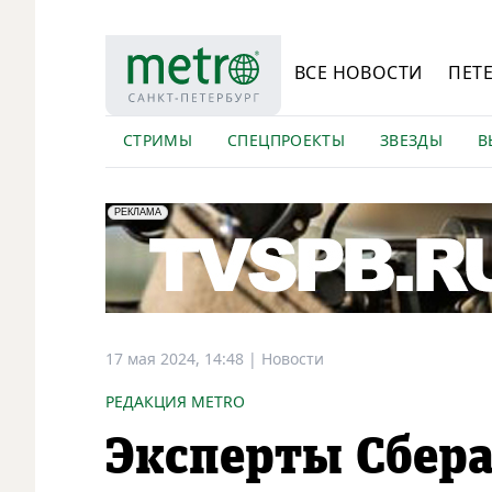
ВСЕ НОВОСТИ
ПЕТ
СТРИМЫ
СПЕЦПРОЕКТЫ
ЗВЕЗДЫ
В
erid: LdtCK5Efv
АО "ГАТР", ИНН: 7841320717
РЕКЛАМА
17 мая 2024, 14:48
|
Новости
РЕДАКЦИЯ METRO
Эксперты Сбера