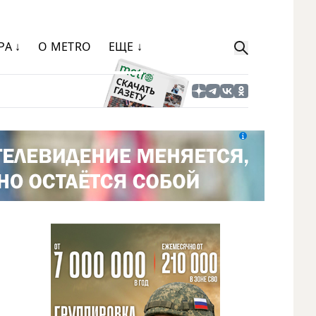
РА ↓
О METRO
ЕЩЕ ↓