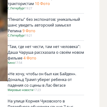
трактористам
10 Фото
С.Петербург
19:27
"Пенаты" без экспонатов: уникальный
шанс увидеть авторский замысел
Репина
9 Фото
С.Петербург
19:21
"Там, где нет чести, там нет человека":
Даша Чаруша рассказала о своём новом
фильме
4 Фото
Кино
17:54
«Не хочу, чтобы он был как Байден».
Дональд Трамп уберег ребенка от
падения со сцены в Лас-Вегасе
Мировые новости
17:23
На улице Корнея Чуковского в
Петербурге обновили свыше 7 тыс.