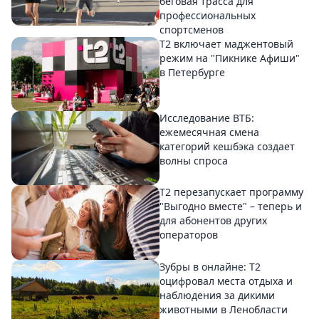
беговая трасса для
профессиональных
спортсменов
Т2 включает маджентовый
режим на "Пикнике Афиши"
в Петербурге
Исследование ВТБ:
ежемесячная смена
категорий кешбэка создает
волны спроса
Т2 перезапускает программу
"Выгодно вместе" – теперь и
для абонентов других
операторов
Зубры в онлайне: Т2
оцифровал места отдыха и
наблюдения за дикими
животными в Ленобласти