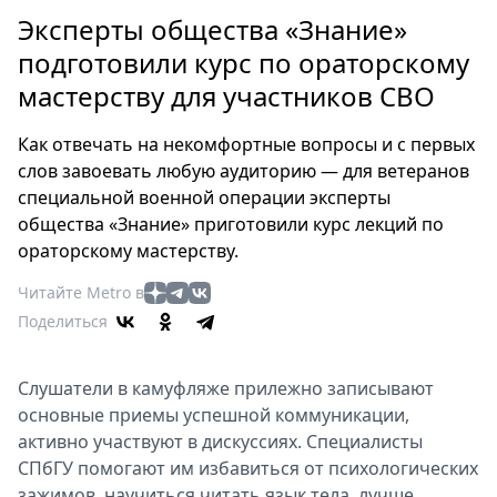
Петербург
Эксперты общества «Знание»
Россия
подготовили курс по ораторскому
Мир
мастерству для участников СВО
Здоровье
Еда
Как отвечать на некомфортные вопросы и с первых
Туризм
слов завоевать любую аудиторию — для ветеранов
Мода
специальной военной операции эксперты
Театр
общества «Знание» приготовили курс лекций по
Кино
ораторскому мастерству.
Афиша
Читайте Metro в
Книги
Поделиться
Выставки
Пресс-
Слушатели в камуфляже прилежно записывают
релизы
основные приемы успешной коммуникации,
О
активно участвуют в дискуссиях. Специалисты
Metro
СПбГУ помогают им избавиться от психологических
зажимов, научиться читать язык тела, лучше
Стримы