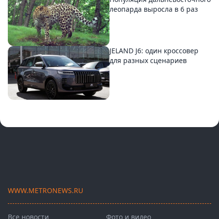
леопарда выросла в 6 раз
JELAND J6: один кроссовер
для разных сценариев
WWW.METRONEWS.RU
Все новости
Фото и видео