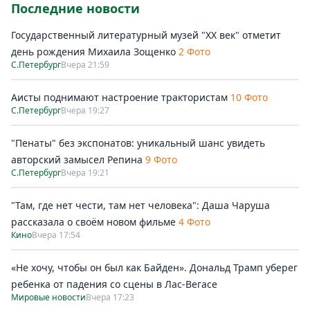
Последние новости
Государственный литературный музей "ХХ век" отметит
день рождения Михаила Зощенко
2 Фото
С.Петербург
Вчера 21:59
Аисты поднимают настроение трактористам
10 Фото
С.Петербург
Вчера 19:27
"Пенаты" без экспонатов: уникальный шанс увидеть
авторский замысел Репина
9 Фото
С.Петербург
Вчера 19:21
"Там, где нет чести, там нет человека": Даша Чаруша
рассказала о своём новом фильме
4 Фото
Кино
Вчера 17:54
«Не хочу, чтобы он был как Байден». Дональд Трамп уберег
ребенка от падения со сцены в Лас-Вегасе
Мировые новости
Вчера 17:23