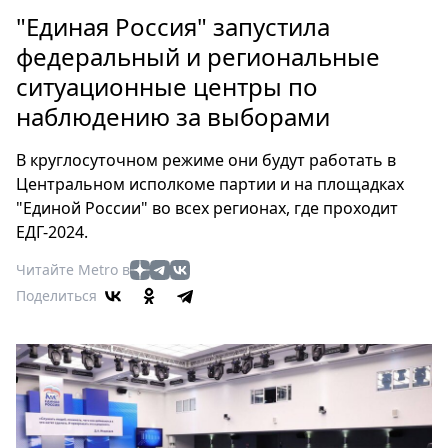
Петербург
"Единая Россия" запустила
Россия
федеральный и региональные
Мир
ситуационные центры по
Здоровье
наблюдению за выборами
Еда
Туризм
В круглосуточном режиме они будут работать в
Мода
Центральном исполкоме партии и на площадках
Театр
"Единой России" во всех регионах, где проходит
Кино
ЕДГ-2024.
Афиша
Читайте Metro в
Книги
Поделиться
Выставки
Пресс-
релизы
О
Metro
Стримы