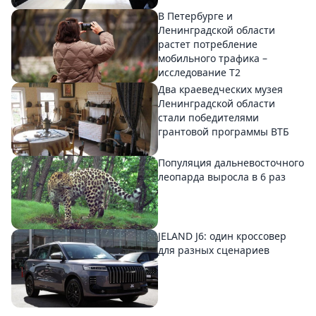
В Петербурге и
Ленинградской области
растет потребление
мобильного трафика –
исследование T2
Два краеведческих музея
Ленинградской области
стали победителями
грантовой программы ВТБ
Популяция дальневосточного
леопарда выросла в 6 раз
JELAND J6: один кроссовер
для разных сценариев