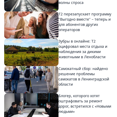
волны спроса
Т2 перезапускает программу
"Выгодно вместе" – теперь и
для абонентов других
операторов
Зубры в онлайне: Т2
оцифровал места отдыха и
наблюдения за дикими
животными в Ленобласти
Самокатный сбор: найдено
решение проблемы
самокатов в Ленинградской
области
Блогер, которого хотят
оштрафовать за ремонт
дорог, встретился с «Новыми
людьми»