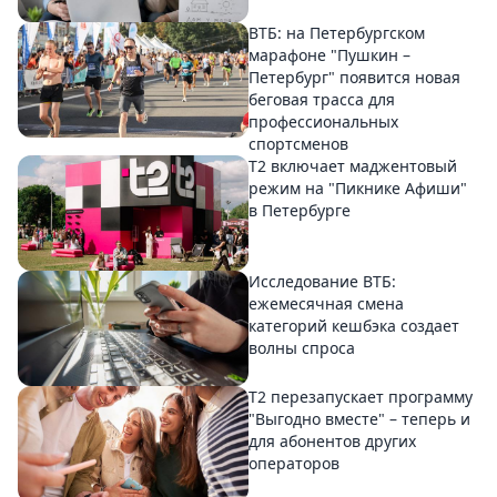
ВТБ: на Петербургском
марафоне "Пушкин –
Петербург" появится новая
беговая трасса для
профессиональных
спортсменов
Т2 включает маджентовый
режим на "Пикнике Афиши"
в Петербурге
Исследование ВТБ:
ежемесячная смена
категорий кешбэка создает
волны спроса
Т2 перезапускает программу
"Выгодно вместе" – теперь и
для абонентов других
операторов