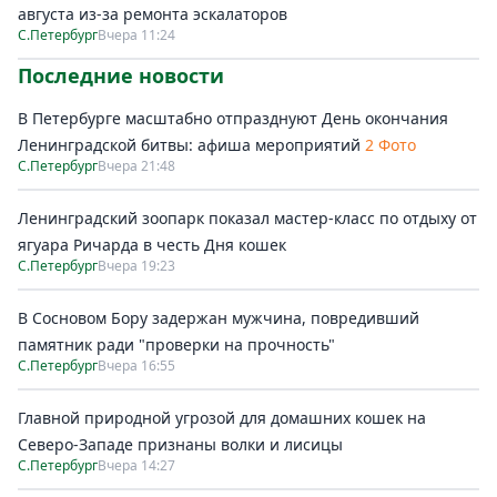
августа из-за ремонта эскалаторов
С.Петербург
Вчера 11:24
Последние новости
В Петербурге масштабно отпразднуют День окончания
Ленинградской битвы: афиша мероприятий
2 Фото
С.Петербург
Вчера 21:48
Ленинградский зоопарк показал мастер-класс по отдыху от
ягуара Ричарда в честь Дня кошек
С.Петербург
Вчера 19:23
В Сосновом Бору задержан мужчина, повредивший
памятник ради "проверки на прочность"
С.Петербург
Вчера 16:55
Главной природной угрозой для домашних кошек на
Северо-Западе признаны волки и лисицы
С.Петербург
Вчера 14:27