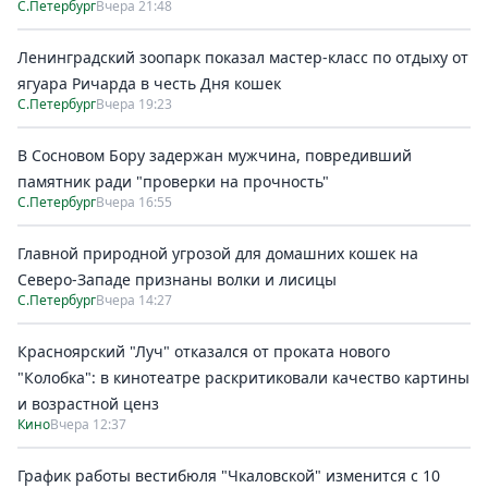
С.Петербург
Вчера 21:48
Ленинградский зоопарк показал мастер-класс по отдыху от
ягуара Ричарда в честь Дня кошек
С.Петербург
Вчера 19:23
В Сосновом Бору задержан мужчина, повредивший
памятник ради "проверки на прочность"
С.Петербург
Вчера 16:55
Главной природной угрозой для домашних кошек на
Северо-Западе признаны волки и лисицы
С.Петербург
Вчера 14:27
Красноярский "Луч" отказался от проката нового
"Колобка": в кинотеатре раскритиковали качество картины
и возрастной ценз
Кино
Вчера 12:37
График работы вестибюля "Чкаловской" изменится с 10