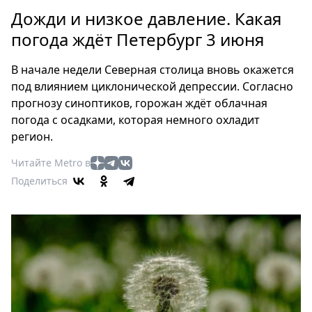
Петербург
Дожди и низкое давление. Какая
Россия
погода ждёт Петербург 3 июня
Мир
Здоровье
В начале недели Северная столица вновь окажется
Еда
под влиянием циклонической депрессии. Согласно
Туризм
прогнозу синоптиков, горожан ждёт облачная
Мода
погода с осадками, которая немного охладит
Театр
регион.
Кино
Читайте Metro в
Афиша
Поделиться
Книги
Выставки
Пресс-
релизы
О
Metro
Стримы