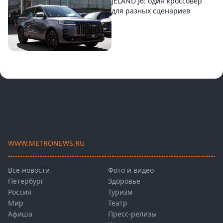
JELAND J6: один кроссовер
для разных сценариев
WWW.METRONEWS.RU
Все новости
Фото и видео
Петербург
Здоровье
Россия
Туризм
Мир
Театр
Афиша
Пресс-релизы