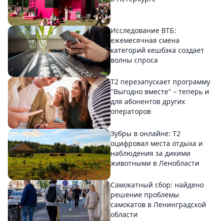
Исследование ВТБ:
ежемесячная смена
категорий кешбэка создает
волны спроса
Т2 перезапускает программу
"Выгодно вместе" – теперь и
для абонентов других
операторов
Зубры в онлайне: Т2
оцифровал места отдыха и
наблюдения за дикими
животными в Ленобласти
Самокатный сбор: найдено
решение проблемы
самокатов в Ленинградской
области