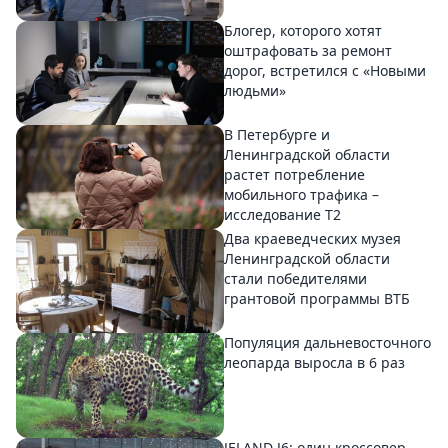
Блогер, которого хотят
оштрафовать за ремонт
дорог, встретился с «Новыми
людьми»
В Петербурге и
Ленинградской области
растет потребление
мобильного трафика –
исследование T2
Два краеведческих музея
Ленинградской области
стали победителями
грантовой программы ВТБ
Популяция дальневосточного
леопарда выросла в 6 раз
JELAND J6: один кроссовер