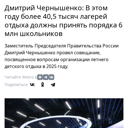
Петербург
Дмитрий Чернышенко: В этом
Россия
году более 40,5 тысяч лагерей
Мир
отдыха должны принять порядка 6
Здоровье
млн школьников
Еда
Туризм
Заместитель Председателя Правительства России
Мода
Дмитрий Чернышенко провел совещание,
Театр
посвященное вопросам организации летнего
Кино
детского отдыха в 2025 году.
Афиша
Читайте Metro в
Книги
Поделиться
Выставки
Пресс-
релизы
О
Metro
Стримы