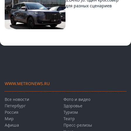
для разных сценариев
WWW.METRONEWS.RU
Все новости
Фото и видео
Петербург
Здоровье
Россия
Туризм
Мир
Театр
Афиша
Пресс-релизы