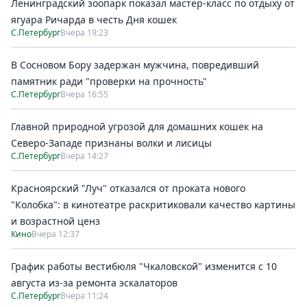
Ленинградский зоопарк показал мастер-класс по отдыху от
ягуара Ричарда в честь Дня кошек
С.Петербург
Вчера 19:23
В Сосновом Бору задержан мужчина, повредивший
памятник ради "проверки на прочность"
С.Петербург
Вчера 16:55
Главной природной угрозой для домашних кошек на
Северо-Западе признаны волки и лисицы
С.Петербург
Вчера 14:27
Красноярский "Луч" отказался от проката нового
"Колобка": в кинотеатре раскритиковали качество картины
и возрастной ценз
Кино
Вчера 12:37
График работы вестибюля "Чкаловской" изменится с 10
августа из-за ремонта эскалаторов
С.Петербург
Вчера 11:24