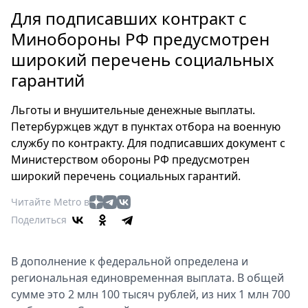
Петербург
Для подписавших контракт с
Россия
Минобороны РФ предусмотрен
Мир
широкий перечень социальных
Здоровье
гарантий
Еда
Туризм
Льготы и внушительные денежные выплаты.
Мода
Петербуржцев ждут в пунктах отбора на военную
Театр
службу по контракту. Для подписавших документ с
Кино
Министерством обороны РФ предусмотрен
Афиша
широкий перечень социальных гарантий.
Книги
Читайте Metro в
Выставки
Поделиться
Пресс-
релизы
В дополнение к федеральной определена и
О
региональная единовременная выплата. В общей
Metro
сумме это 2 млн 100 тысяч рублей, из них 1 млн 700
Стримы