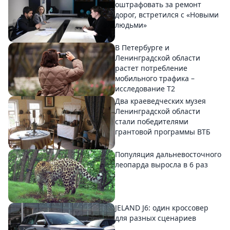
оштрафовать за ремонт
дорог, встретился с «Новыми
людьми»
В Петербурге и
Ленинградской области
растет потребление
мобильного трафика –
исследование T2
Два краеведческих музея
Ленинградской области
стали победителями
грантовой программы ВТБ
Популяция дальневосточного
леопарда выросла в 6 раз
JELAND J6: один кроссовер
для разных сценариев