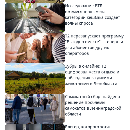
Исследование ВТБ:
ежемесячная смена
категорий кешбэка создает
волны спроса
Т2 перезапускает программу
"Выгодно вместе" – теперь и
для абонентов других
операторов
Зубры в онлайне: Т2
оцифровал места отдыха и
наблюдения за дикими
животными в Ленобласти
Самокатный сбор: найдено
решение проблемы
самокатов в Ленинградской
области
Блогер, которого хотят