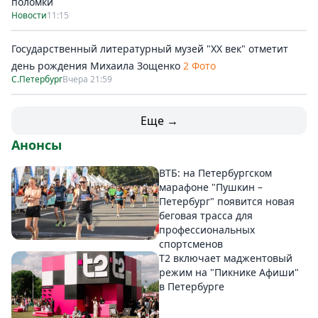
поломки
Новости
11:15
Государственный литературный музей "ХХ век" отметит
день рождения Михаила Зощенко
2 Фото
С.Петербург
Вчера 21:59
Еще →
Анонсы
ВТБ: на Петербургском
марафоне "Пушкин –
Петербург" появится новая
беговая трасса для
профессиональных
спортсменов
Т2 включает маджентовый
режим на "Пикнике Афиши"
в Петербурге