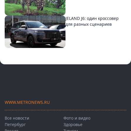
JELAND J6: один кроссовер
для разных сценариев
WWW.METRONEWS.RU
Все новости
Фото и видео
Петербург
Здоровье
Россия
Туризм