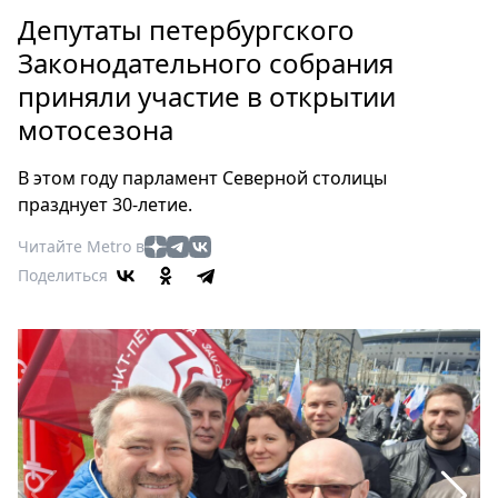
Петербург
Депутаты петербургского
Россия
Законодательного собрания
Мир
приняли участие в открытии
Здоровье
мотосезона
Еда
Туризм
В этом году парламент Северной столицы
Мода
празднует 30-летие.
Театр
Читайте Metro в
Кино
Поделиться
Афиша
Книги
Выставки
Пресс-
релизы
О
Metro
Стримы