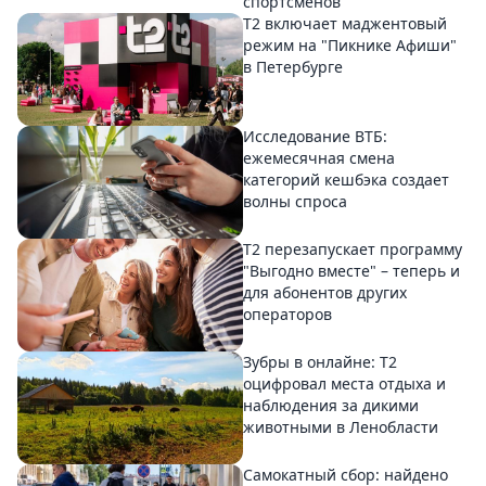
спортсменов
Т2 включает маджентовый
режим на "Пикнике Афиши"
в Петербурге
Исследование ВТБ:
ежемесячная смена
категорий кешбэка создает
волны спроса
Т2 перезапускает программу
"Выгодно вместе" – теперь и
для абонентов других
операторов
Зубры в онлайне: Т2
оцифровал места отдыха и
наблюдения за дикими
животными в Ленобласти
Самокатный сбор: найдено