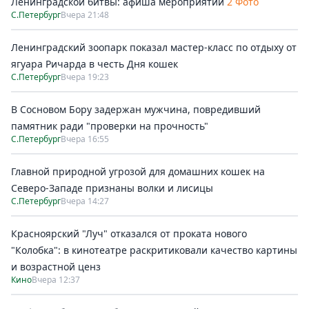
Ленинградской битвы: афиша мероприятий
2 Фото
С.Петербург
Вчера 21:48
Ленинградский зоопарк показал мастер-класс по отдыху от
ягуара Ричарда в честь Дня кошек
С.Петербург
Вчера 19:23
В Сосновом Бору задержан мужчина, повредивший
памятник ради "проверки на прочность"
С.Петербург
Вчера 16:55
Главной природной угрозой для домашних кошек на
Северо-Западе признаны волки и лисицы
С.Петербург
Вчера 14:27
Красноярский "Луч" отказался от проката нового
"Колобка": в кинотеатре раскритиковали качество картины
и возрастной ценз
Кино
Вчера 12:37