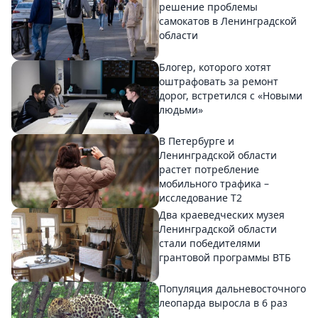
решение проблемы
самокатов в Ленинградской
области
Блогер, которого хотят
оштрафовать за ремонт
дорог, встретился с «Новыми
людьми»
В Петербурге и
Ленинградской области
растет потребление
мобильного трафика –
исследование T2
Два краеведческих музея
Ленинградской области
стали победителями
грантовой программы ВТБ
Популяция дальневосточного
леопарда выросла в 6 раз