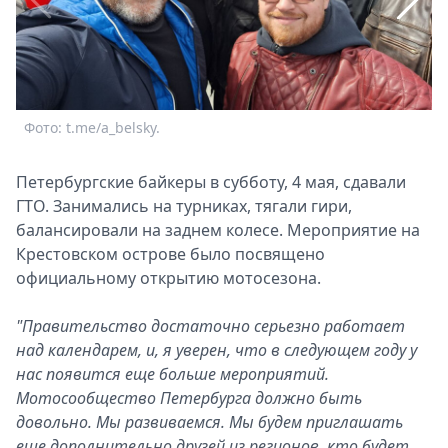
Спецпроекты
Звезды
Выборы
2026
Скачай
Фото: t.me/a_belsky.
Ф
Metro
Петербургские байкеры в субботу, 4 мая, сдавали
ГТО. Занимались на турниках, тягали гири,
балансировали на заднем колесе. Мероприятие на
Крестовском острове было посвящено
официальному открытию мотосезона.
"Правительство достаточно серьезно работает
над календарем, и, я уверен, что в следующем году у
нас появится еще больше мероприятий.
Мотосообщество Петербурга должно быть
довольно. Мы развиваемся. Мы будем приглашать
еще дополнительно друзей из регионов, кто будет