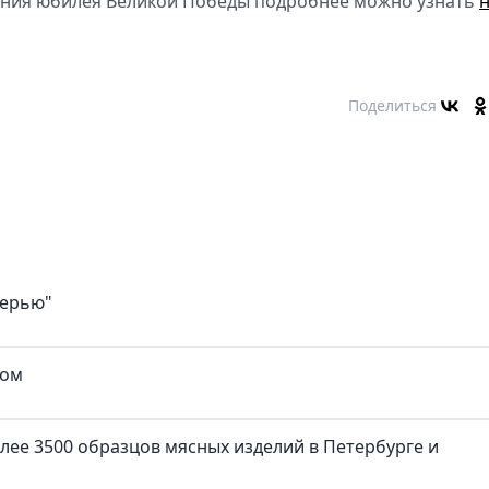
вания юбилея Великой Победы подробнее можно узнать
Поделиться
верью"
ком
лее 3500 образцов мясных изделий в Петербурге и