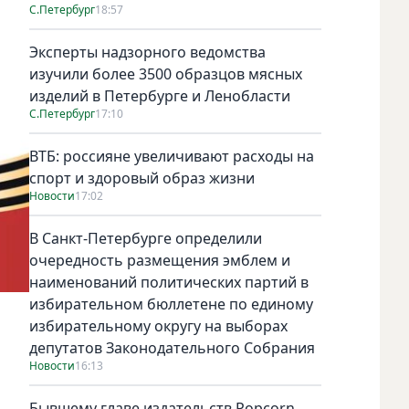
С.Петербург
18:57
Эксперты надзорного ведомства
изучили более 3500 образцов мясных
изделий в Петербурге и Ленобласти
С.Петербург
17:10
ВТБ: россияне увеличивают расходы на
спорт и здоровый образ жизни
Новости
17:02
В Санкт-Петербурге определили
очередность размещения эмблем и
наименований политических партий в
избирательном бюллетене по единому
избирательному округу на выборах
депутатов Законодательного Собрания
Новости
16:13
Бывшему главе издательств Popcorn