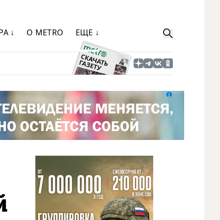
РА ↓
О METRO
ЕЩЕ ↓
й