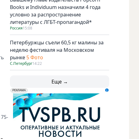
Books и Individuum назначили 4 года
условно за распространение
литературы с ЛГБТ-пропагандой*
Россия
15:08
Петербуржцы съели 60,5 кг малины за
неделю фестиваля на Московском
ть
рынке
5 Фото
С.Петербург
14:22
Еще →
erid: LdtCK5udn
АО "ГАТР", ИНН: 7841320717
РЕКЛАМА
 75-