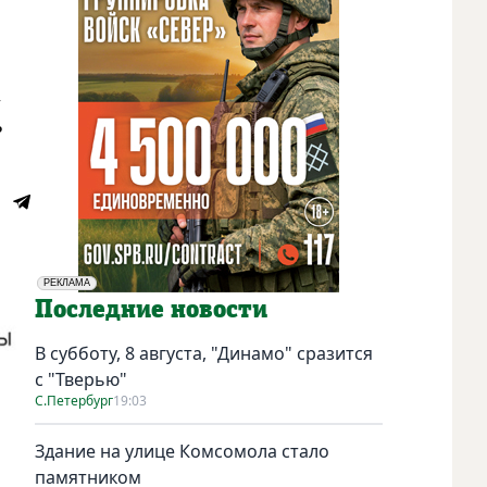
,
ь
РЕКЛАМА
Социальная реклама
Последние новости
В субботу, 8 августа, "Динамо" сразится
с "Тверью"
С.Петербург
19:03
Здание на улице Комсомола стало
памятником