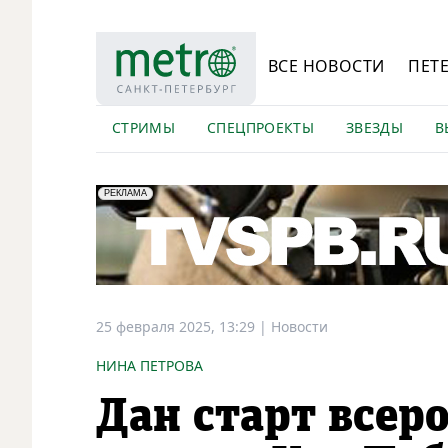
ВСЕ НОВОСТИ
ПЕТ
СТРИМЫ
СПЕЦПРОЕКТЫ
ЗВЕЗДЫ
В
erid: LdtCK5Efv
АО "ГАТР", ИНН: 7841320717
РЕКЛАМА
25 февраля 2025, 13:29
|
Новости
НИНА ПЕТРОВА
Дан старт всер