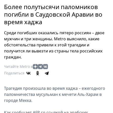
Петербург
Более полутысячи паломников
Россия
погибли в Саудовской Аравии во
Мир
время хаджа
Здоровье
Еда
Среди погибших оказались пятеро россиян – двое
Туризм
мужчин и три женщины. Metro выяснило, какие
Мода
обстоятельства привели к этой трагедии и
Театр
получится ли вывезти из страны тела российских
Кино
граждан.
Афиша
Читайте Metro в
Книги
Поделиться
Выставки
Пресс-
Трагедия произошла во время хаджа – ежегодного
релизы
паломничества мусульман к мечети Аль-Харам в
О
городе Мекка.
Metro
Как сообщает AFP со ссылкой на арабских
Стримы