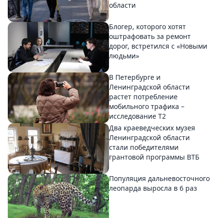
области
Блогер, которого хотят
оштрафовать за ремонт
дорог, встретился с «Новыми
людьми»
В Петербурге и
Ленинградской области
растет потребление
мобильного трафика –
исследование T2
Два краеведческих музея
Ленинградской области
стали победителями
грантовой программы ВТБ
Популяция дальневосточного
леопарда выросла в 6 раз