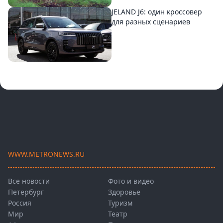
JELAND J6: один кроссовер
для разных сценариев
WWW.METRONEWS.RU
Все новости
Фото и видео
Петербург
Здоровье
Россия
Туризм
Мир
Театр