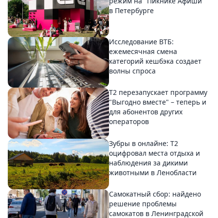
режим на "Пикнике Афиши"
в Петербурге
Исследование ВТБ:
ежемесячная смена
категорий кешбэка создает
волны спроса
Т2 перезапускает программу
"Выгодно вместе" – теперь и
для абонентов других
операторов
Зубры в онлайне: Т2
оцифровал места отдыха и
наблюдения за дикими
животными в Ленобласти
Самокатный сбор: найдено
решение проблемы
самокатов в Ленинградской