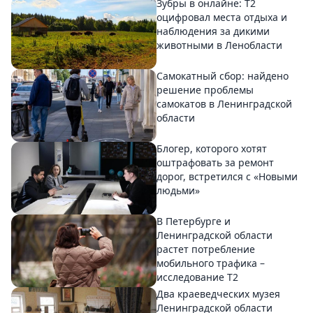
Зубры в онлайне: Т2
оцифровал места отдыха и
наблюдения за дикими
животными в Ленобласти
Самокатный сбор: найдено
решение проблемы
самокатов в Ленинградской
области
Блогер, которого хотят
оштрафовать за ремонт
дорог, встретился с «Новыми
людьми»
В Петербурге и
Ленинградской области
растет потребление
мобильного трафика –
исследование T2
Два краеведческих музея
Ленинградской области