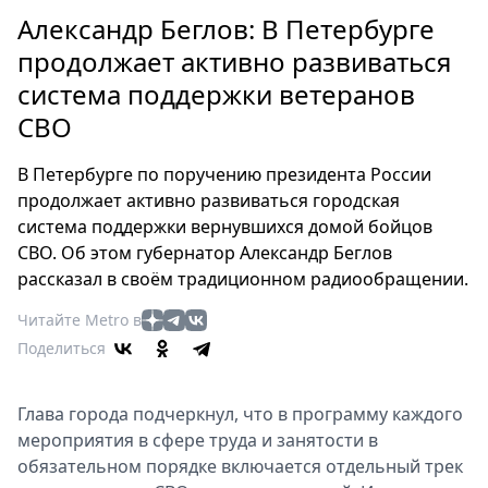
Петербург
Александр Беглов: В Петербурге
Россия
продолжает активно развиваться
Мир
система поддержки ветеранов
Здоровье
СВО
Еда
Туризм
В Петербурге по поручению президента России
Мода
продолжает активно развиваться городская
Театр
система поддержки вернувшихся домой бойцов
Кино
СВО. Об этом губернатор Александр Беглов
Афиша
рассказал в своём традиционном радиообращении.
Книги
Читайте Metro в
Выставки
Поделиться
Пресс-
релизы
Глава города подчеркнул, что в программу каждого
О
мероприятия в сфере труда и занятости в
Metro
обязательном порядке включается отдельный трек
Стримы