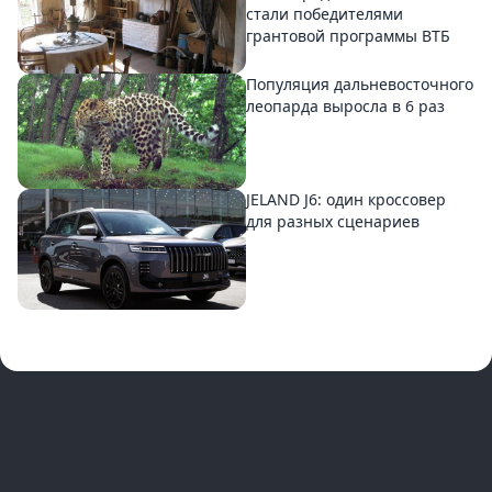
стали победителями
грантовой программы ВТБ
Популяция дальневосточного
леопарда выросла в 6 раз
JELAND J6: один кроссовер
для разных сценариев