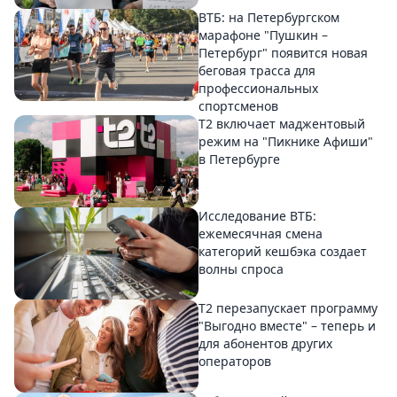
ВТБ: на Петербургском
марафоне "Пушкин –
Петербург" появится новая
беговая трасса для
профессиональных
спортсменов
Т2 включает маджентовый
режим на "Пикнике Афиши"
в Петербурге
Исследование ВТБ:
ежемесячная смена
категорий кешбэка создает
волны спроса
Т2 перезапускает программу
"Выгодно вместе" – теперь и
для абонентов других
операторов