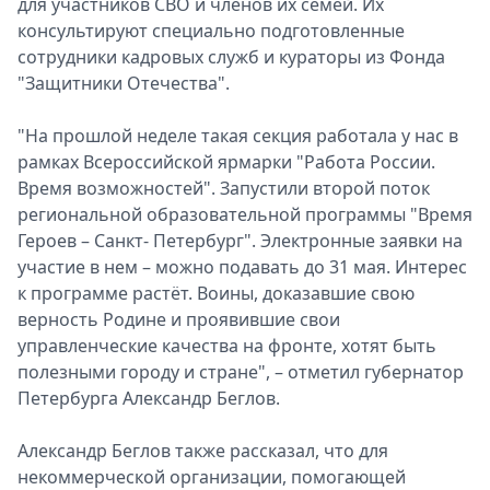
для участников СВО и членов их семей. Их
Спецпроекты
консультируют специально подготовленные
Звезды
сотрудники кадровых служб и кураторы из Фонда
Выборы
"Защитники Отечества".
2026
Скачай
"На прошлой неделе такая секция работала у нас в
Metro
рамках Всероссийской ярмарки "Работа России.
Время возможностей". Запустили второй поток
региональной образовательной программы "Время
Героев – Санкт- Петербург". Электронные заявки на
участие в нем – можно подавать до 31 мая. Интерес
к программе растёт. Воины, доказавшие свою
верность Родине и проявившие свои
управленческие качества на фронте, хотят быть
полезными городу и стране", – отметил губернатор
Петербурга Александр Беглов.
Александр Беглов также рассказал, что для
некоммерческой организации, помогающей