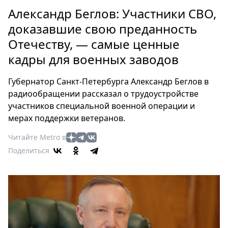
Петербург
Александр Беглов: Участники СВО,
Россия
доказавшие свою преданность
Мир
Отечеству, — самые ценные
Здоровье
кадры для военных заводов
Еда
Туризм
Губернатор Санкт-Петербурга Александр Беглов в
Мода
радиообращении рассказал о трудоустройстве
Театр
участников специальной военной операции и
Кино
мерах поддержки ветеранов.
Афиша
Читайте Metro в
Книги
Поделиться
Выставки
Пресс-
релизы
О
Metro
Стримы