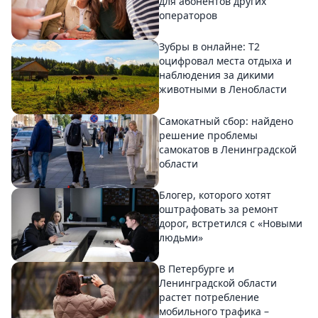
для абонентов других
операторов
Зубры в онлайне: Т2
оцифровал места отдыха и
наблюдения за дикими
животными в Ленобласти
Самокатный сбор: найдено
решение проблемы
самокатов в Ленинградской
области
Блогер, которого хотят
оштрафовать за ремонт
дорог, встретился с «Новыми
людьми»
В Петербурге и
Ленинградской области
растет потребление
мобильного трафика –