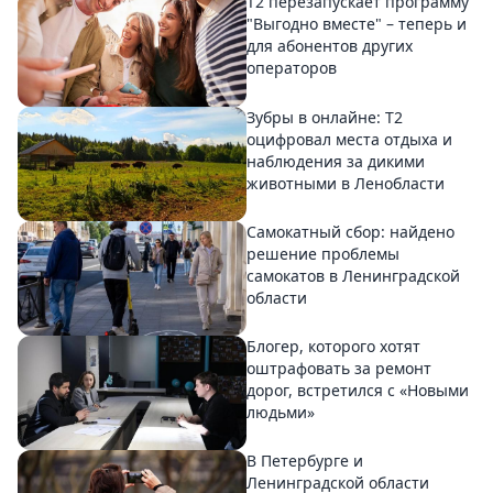
Т2 перезапускает программу
"Выгодно вместе" – теперь и
для абонентов других
операторов
Зубры в онлайне: Т2
оцифровал места отдыха и
наблюдения за дикими
животными в Ленобласти
Самокатный сбор: найдено
решение проблемы
самокатов в Ленинградской
области
Блогер, которого хотят
оштрафовать за ремонт
дорог, встретился с «Новыми
людьми»
В Петербурге и
Ленинградской области