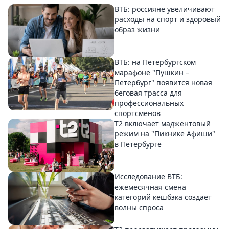
ВТБ: россияне увеличивают
расходы на спорт и здоровый
образ жизни
ВТБ: на Петербургском
марафоне "Пушкин –
Петербург" появится новая
беговая трасса для
профессиональных
спортсменов
Т2 включает маджентовый
режим на "Пикнике Афиши"
в Петербурге
Исследование ВТБ:
ежемесячная смена
категорий кешбэка создает
волны спроса