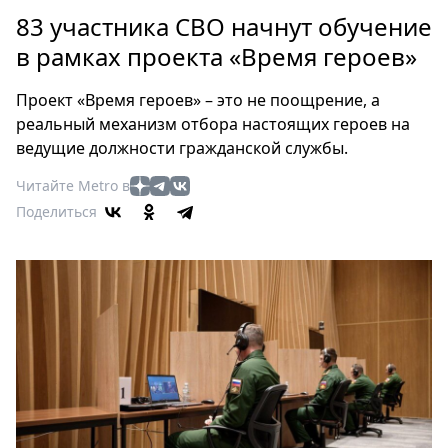
Петербург
83 участника СВО начнут обучение
Россия
в рамках проекта «Время героев»
Мир
Здоровье
Проект «Время героев» – это не поощрение, а
Еда
реальный механизм отбора настоящих героев на
Туризм
ведущие должности гражданской службы.
Мода
Читайте Metro в
Театр
Поделиться
Кино
Афиша
Книги
Выставки
Пресс-
релизы
О
Metro
Стримы