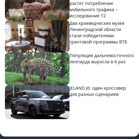
растет потребление
мобильного трафика –
исследование T2
Два краеведческих музея
Ленинградской области
стали победителями
грантовой программы ВТБ
Популяция дальневосточного
леопарда выросла в 6 раз
JELAND J6: один кроссовер
для разных сценариев