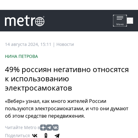
Все
14 августа 2024, 15:11
|
Новости
новости
НИНА ПЕТРОВА
Петербург
49% россиян негативно относятся
Россия
к использованию
Мир
электросамокатов
Здоровье
Еда
«Вебер» узнал, как много жителей России
Туризм
пользуются электросамокатами, и что они думают
Мода
об этом средстве передвижения.
Театр
Читайте Metro в
Кино
Поделиться