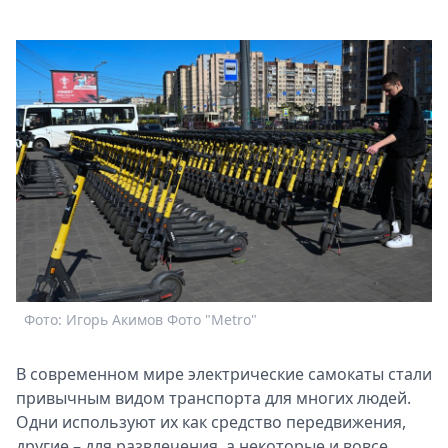
Афиша
Книги
Выставки
Пресс-
релизы
О
Metro
Стримы
Спецпроекты
Звезды
Выборы
2026
Скачай
Фото: Игорь Акимов Фото "Metro"
Metro
В современном мире электрические самокаты стали
привычным видом транспорта для многих людей.
Одни используют их как средство передвижения,
другие – для развлечения, а некоторые и вовсе