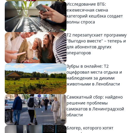
Исследование ВТБ:
ежемесячная смена
категорий кешбэка создает
волны спроса
Т2 перезапускает программу
"Выгодно вместе" – теперь и
для абонентов других
операторов
Зубры в онлайне: Т2
оцифровал места отдыха и
наблюдения за дикими
животными в Ленобласти
Самокатный сбор: найдено
решение проблемы
самокатов в Ленинградской
области
Блогер, которого хотят