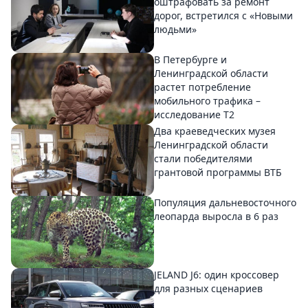
оштрафовать за ремонт
дорог, встретился с «Новыми
людьми»
В Петербурге и
Ленинградской области
растет потребление
мобильного трафика –
исследование T2
Два краеведческих музея
Ленинградской области
стали победителями
грантовой программы ВТБ
Популяция дальневосточного
леопарда выросла в 6 раз
JELAND J6: один кроссовер
для разных сценариев