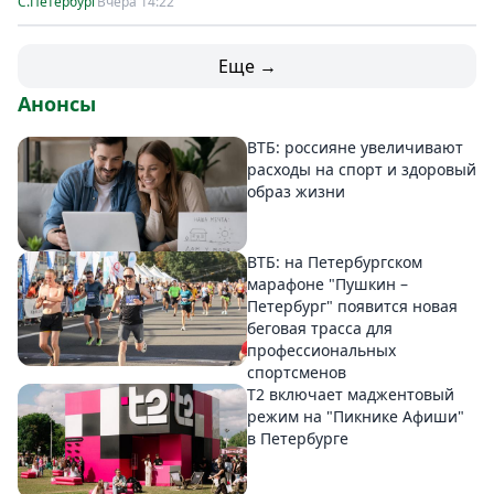
С.Петербург
Вчера 14:22
Еще →
Анонсы
ВТБ: россияне увеличивают
расходы на спорт и здоровый
образ жизни
ВТБ: на Петербургском
марафоне "Пушкин –
Петербург" появится новая
беговая трасса для
профессиональных
спортсменов
Т2 включает маджентовый
режим на "Пикнике Афиши"
в Петербурге