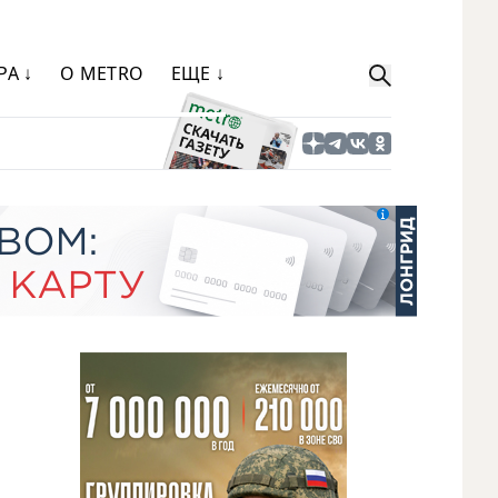
РА ↓
О METRO
ЕЩЕ ↓