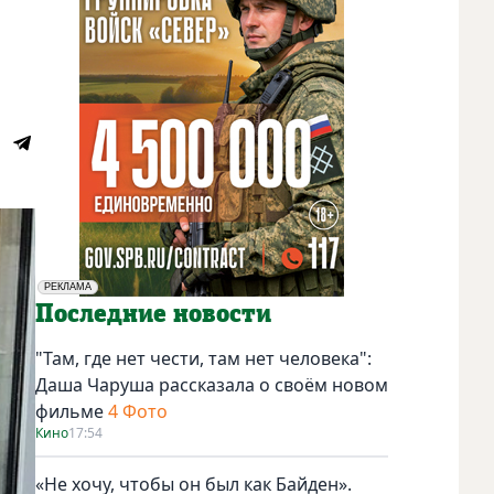
РЕКЛАМА
Социальная реклама
Последние новости
"Там, где нет чести, там нет человека":
Даша Чаруша рассказала о своём новом
фильме
4 Фото
Кино
17:54
«Не хочу, чтобы он был как Байден».