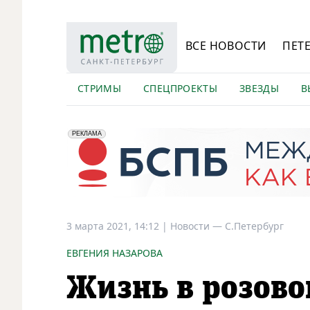
ВСЕ НОВОСТИ
ПЕТ
СТРИМЫ
СПЕЦПРОЕКТЫ
ЗВЕЗДЫ
В
erid: 2VfnxyFybV5
ПАО "Банк "Санкт-Петербург", ИНН: 7831000027
РЕКЛАМА
3 марта 2021, 14:12
|
Новости —
С.Петербург
ЕВГЕНИЯ НАЗАРОВА
Жизнь в розово