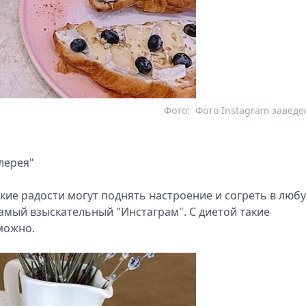
Фото:
Фото Instagram завед
алерея"
дкие радости могут поднять настроение и согреть в люб
самый взыскательный "Инстаграм". С диетой такие
можно.