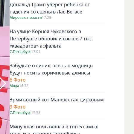
Дональд Трамп уберег ребенка от
падения со сцены в Лас-Вегасе
Мировые новости
17:23
На улице Корнея Чуковского в
Петербурге обновили свыше 7 тыс.
«квадратов» асфальта
С.Петербург
17:01
Забудьте о синих: осенью модницы
будут носить коричневые джинсы
6 Фото
Мода
16:32
Эрмитажный кот Манеж стал цирковым
9 Фото
С.Петербург
15:58
Минувшая ночь вошла в топ-5 самых
тёплых в истории Петербурга