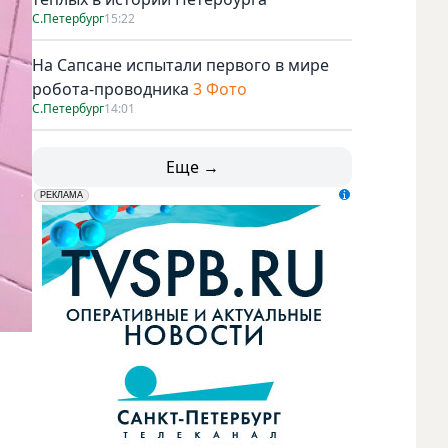
С.Петербург
15:22
На Сапсане испытали первого в мире
робота-проводника
3 Фото
С.Петербург
14:01
Еще →
erid: LdtCK5udn
АО "ГАТР", ИНН: 7841320717
РЕКЛАМА
Cafe Chloe. Фото Фото Instagram заведений