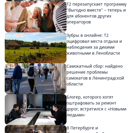
Т2 перезапускает программу
"Выгодно вместе" – теперь и
для абонентов других
операторов
Зубры в онлайне: Т2
оцифровал места отдыха и
наблюдения за дикими
животными в Ленобласти
Самокатный сбор: найдено
решение проблемы
самокатов в Ленинградской
области
Блогер, которого хотят
оштрафовать за ремонт
дорог, встретился с «Новыми
людьми»
В Петербурге и