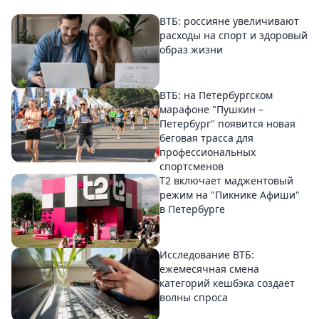
ВТБ: россияне увеличивают
расходы на спорт и здоровый
образ жизни
ВТБ: на Петербургском
марафоне "Пушкин –
Петербург" появится новая
беговая трасса для
профессиональных
спортсменов
Т2 включает маджентовый
режим на "Пикнике Афиши"
в Петербурге
Исследование ВТБ:
ежемесячная смена
категорий кешбэка создает
волны спроса