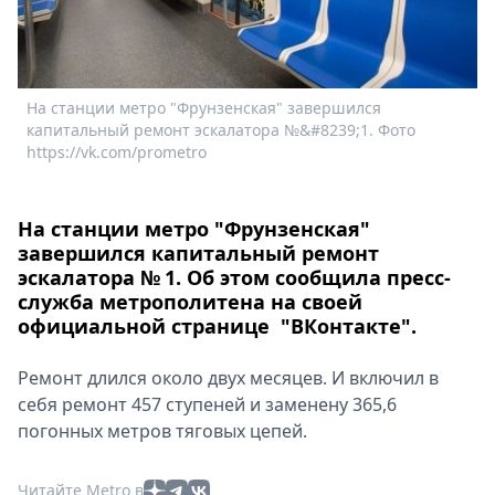
Спецпроекты
Звезды
Выборы
2026
На станции метро "Фрунзенская" завершился
Скачай
капитальный ремонт эскалатора №&#8239;1. Фото
https://vk.com/prometro
Metro
На станции метро "Фрунзенская"
завершился капитальный ремонт
эскалатора № 1. Об этом сообщила пресс-
служба метрополитена на своей
официальной странице "ВКонтакте".
Ремонт длился около двух месяцев. И включил в
себя ремонт 457 ступеней и заменену 365,6
погонных метров тяговых цепей.
Читайте Metro в