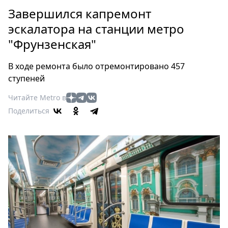
Петербург
Завершился капремонт
Россия
эскалатора на станции метро
Мир
"Фрунзенская"
Здоровье
Еда
В ходе ремонта было отремонтировано 457
Туризм
ступеней
Мода
Читайте Metro в
Театр
Поделиться
Кино
Афиша
Книги
Выставки
Пресс-
релизы
О
Metro
Стримы