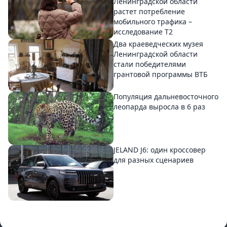
Ленинградской области
растет потребление
мобильного трафика –
исследование T2
Два краеведческих музея
Ленинградской области
стали победителями
грантовой программы ВТБ
Популяция дальневосточного
леопарда выросла в 6 раз
JELAND J6: один кроссовер
для разных сценариев