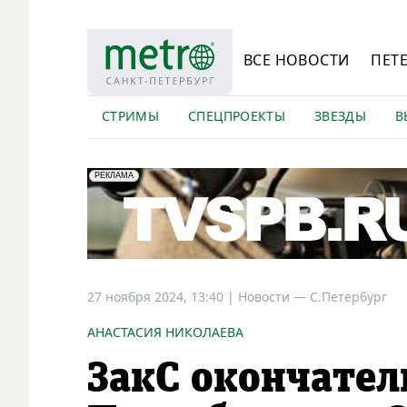
ВСЕ НОВОСТИ
ПЕТ
СТРИМЫ
СПЕЦПРОЕКТЫ
ЗВЕЗДЫ
В
erid: LdtCK5Efv
АО "ГАТР", ИНН: 7841320717
РЕКЛАМА
27 ноября 2024, 13:40
|
Новости —
С.Петербург
АНАСТАСИЯ НИКОЛАЕВА
ЗакС окончател