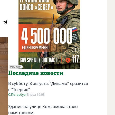
РЕКЛАМА
Социальная реклама
Последние новости
В субботу, 8 августа, "Динамо" сразится
с "Тверью"
С.Петербург
Вчера 19:03
Здание на улице Комсомола стало
памятником