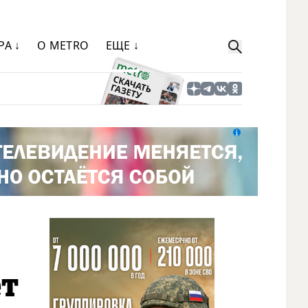
РА ↓
О METRO
ЕЩЕ ↓
ет