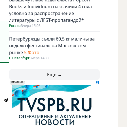
Books и Individuum назначили 4 года
условно за распространение
литературы с ЛГБТ-пропагандой*
Россия
Вчера 15:08
Петербуржцы съели 60,5 кг малины за
неделю фестиваля на Московском
рынке
5 Фото
С.Петербург
Вчера 14:22
Еще →
erid: LdtCK5udn
АО "ГАТР", ИНН: 7841320717
РЕКЛАМА