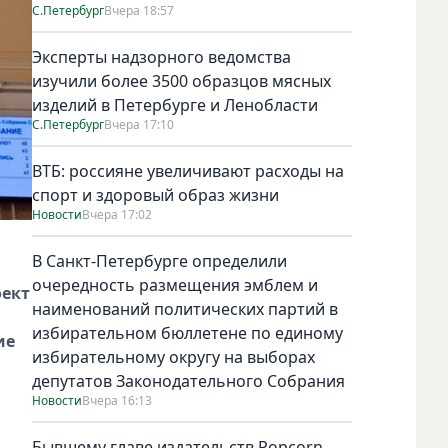
С.Петербург
Вчера 18:57
Эксперты надзорного ведомства
изучили более 3500 образцов мясных
изделий в Петербурге и Ленобласти
С.Петербург
Вчера 17:10
ВТБ: россияне увеличивают расходы на
спорт и здоровый образ жизни
Новости
Вчера 17:02
В Санкт-Петербурге определили
очередность размещения эмблем и
оект
наименований политических партий в
избирательном бюллетене по единому
ие
избирательному округу на выборах
депутатов Законодательного Собрания
Новости
Вчера 16:13
Бывшему главе издательств Popcorn