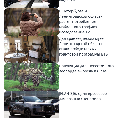
В Петербурге и
Ленинградской области
растет потребление
мобильного трафика –
исследование T2
Два краеведческих музея
Ленинградской области
стали победителями
грантовой программы ВТБ
Популяция дальневосточного
леопарда выросла в 6 раз
JELAND J6: один кроссовер
для разных сценариев