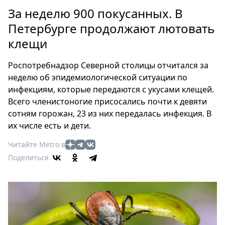
Петербург
За неделю 900 покусанных. В
Россия
Петербурге продолжают лютовать
Мир
клещи
Здоровье
Еда
Роспотребнадзор Северной столицы отчитался за
Туризм
неделю об эпидемиологической ситуации по
Мода
инфекциям, которые передаются с укусами клещей.
Театр
Всего членистоногие присосались почти к девяти
Кино
сотням горожан, 23 из них передалась инфекция. В
их числе есть и дети.
Афиша
Книги
Читайте Metro в
Выставки
Поделиться
Пресс-
релизы
О
Metro
Стримы