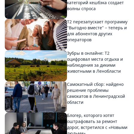
категорий кешбэка создает
волны спроса
Т2 перезапускает программу
"Выгодно вместе" – теперь и
для абонентов других
операторов
Зубры в онлайне: Т2
оцифровал места отдыха и
наблюдения за дикими
животными в Ленобласти
Самокатный сбор: найдено
решение проблемы
самокатов в Ленинградской
области
Блогер, которого хотят
оштрафовать за ремонт
дорог, встретился с «Новыми
людьми»