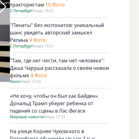
трактористам
10 Фото
С.Петербург
Вчера 19:27
"Пенаты" без экспонатов: уникальный
шанс увидеть авторский замысел
Репина
9 Фото
С.Петербург
Вчера 19:21
"Там, где нет чести, там нет человека":
Даша Чаруша рассказала о своём новом
фильме
4 Фото
Кино
Вчера 17:54
Фото gov.spb.ru
«Не хочу, чтобы он был как Байден».
Дональд Трамп уберег ребенка от
падения со сцены в Лас-Вегасе
Мировые новости
Вчера 17:23
ы
На улице Корнея Чуковского в
Петербурге обновили свыше 7 тыс.