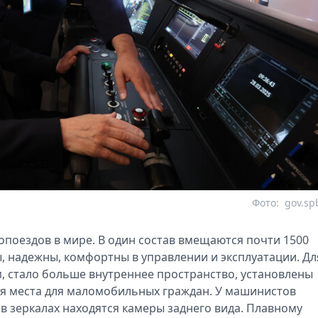
Фото:
gov.sp
опоездов в мире. В один состав вмещаются почти 1500
 надежны, комфортны в управлении и эксплуатации. Дл
, стало больше внутреннее пространство, установлены
ся места для маломобильных граждан. У машинистов
 в зеркалах находятся камеры заднего вида. Плавному