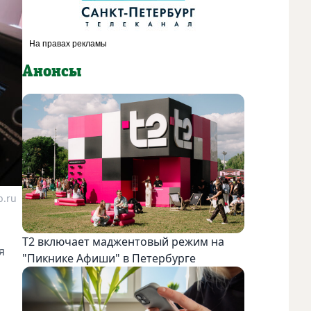
Анонсы
b.ru
Т2 включает маджентовый режим на
я
"Пикнике Афиши" в Петербурге