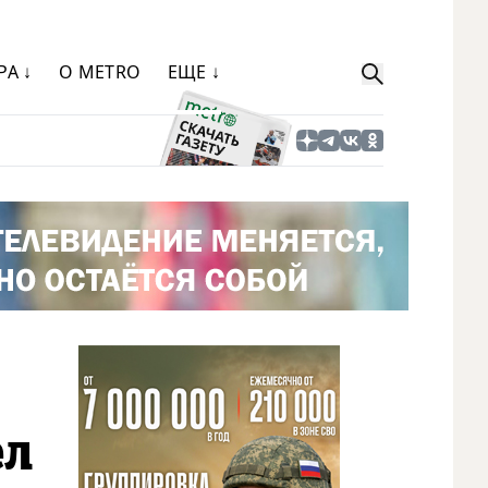
РА ↓
О METRO
ЕЩЕ ↓
ел