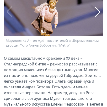
Спецпроекты
Звезды
Выборы
2026
Скачай
Metro
Марионетка Ангел ждёт посетителей в Шереметевском
П
дворце. Фото Алена Бобрович, "Metro"
п
Е
О самом масштабном сражении ХХ века –
Сталинградской битве – режиссёр рассказывает с
помощью маленьких беззащитных кукол. Многие
из них очень похожи на друзей Габриадзе. Зритель
легко узнаёт композитора Олега Каравайчука и
писателя Андрея Битова. Есть здесь и менее
известные персонажи. Например, девушка Роза
срисована с сотрудника Музея театрального и
музыкального искусства Елены Федосовой, а ангел в