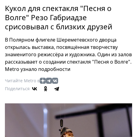
Петербург
Кукол для спектакля "Песня о
Россия
Волге" Резо Габриадзе
Мир
срисовывал с близких друзей
Здоровье
Еда
В Полярном флигеле Шереметевского дворца
Туризм
открылась выставка, посвящённая творчеству
Мода
знаменитого режиссёра и художника. Один из залов
Театр
рассказывает о создании спектакля "Песня о Волге".
Кино
Metro узнало подробности
Афиша
Читайте Metro в
Книги
Поделиться
Выставки
Пресс-
релизы
О
Metro
Стримы