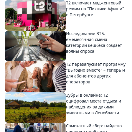
Т2 включает маджентовый
режим на "Пикнике Афиши"
в Петербурге
Исследование ВТБ:
ежемесячная смена
категорий кешбэка создает
волны спроса
Т2 перезапускает программу
"Выгодно вместе" – теперь и
для абонентов других
операторов
Зубры в онлайне: Т2
оцифровал места отдыха и
наблюдения за дикими
животными в Ленобласти
Самокатный сбор: найдено
решение проблемы