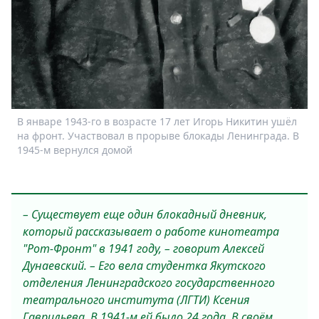
В январе 1943-го в возрасте 17 лет Игорь Никитин ушёл
на фронт. Участвовал в прорыве блокады Ленинграда. В
1945-м вернулся домой
– Существует еще один блокадный дневник,
который рассказывает о работе кинотеатра
"Рот-Фронт" в 1941 году, – говорит Алексей
Дунаевский. – Его вела студентка Якутского
отделения Ленинградского государственного
театрального института (ЛГТИ) Ксения
Гаврильева. В 1941-м ей было 24 года. В своём