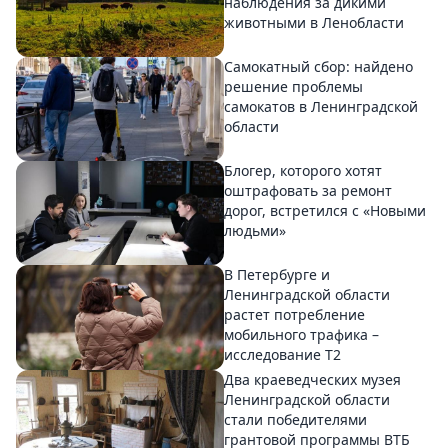
наблюдения за дикими
животными в Ленобласти
Самокатный сбор: найдено
решение проблемы
самокатов в Ленинградской
области
Блогер, которого хотят
оштрафовать за ремонт
дорог, встретился с «Новыми
людьми»
В Петербурге и
Ленинградской области
растет потребление
мобильного трафика –
исследование T2
Два краеведческих музея
Ленинградской области
стали победителями
грантовой программы ВТБ