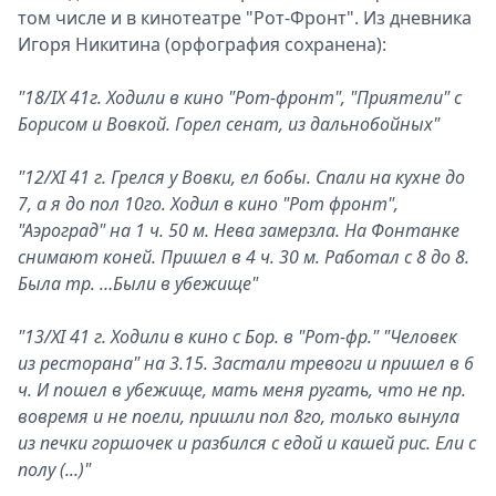
том числе и в кинотеатре "Рот-Фронт". Из дневника
Игоря Никитина (орфография сохранена):
"18/IX 41г. Ходили в кино "Рот-фронт", "Приятели" с
Борисом и Вовкой. Горел сенат, из дальнобойных"
"12/XI 41 г. Грелся у Вовки, ел бобы. Спали на кухне до
7, а я до пол 10го. Ходил в кино "Рот фронт",
"Аэроград" на 1 ч. 50 м. Нева замерзла. На Фонтанке
снимают коней. Пришел в 4 ч. 30 м. Работал с 8 до 8.
Была тр. …Были в убежище"
"13/XI 41 г. Ходили в кино с Бор. в "Рот-фр." "Человек
из ресторана" на 3.15. Застали тревоги и пришел в 6
ч. И пошел в убежище, мать меня ругать, что не пр.
вовремя и не поели, пришли пол 8го, только вынула
из печки горшочек и разбился с едой и кашей рис. Ели с
полу (...)"