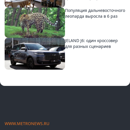
Популяция дальневосточного
леопарда выросла в 6 раз
JELAND J6: один кроссовер
для разных сценариев
WWW.METRONEWS.RU