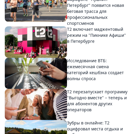
Петербург" появится новая
беговая трасса для
профессиональных
спортсменов
Т2 включает маджентовый
режим на "Пикнике Афиши"
в Петербурге
Исследование ВТБ:
ежемесячная смена
категорий кешбэка создает
волны спроса
Т2 перезапускает программу
"Выгодно вместе" – теперь и
для абонентов других
операторов
Зубры в онлайне: Т2
оцифровал места отдыха и