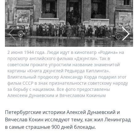
Спецпроекты
Звезды
Выборы
2026
Скачай
Metro
2 июня 1944 года. Люди идут в кинотеатр «Родина» на
просмотр английского фильма «Джунгли». Так в
советском прокате упростили название знаменитой
картины «Книга джунглей Редьярда Киплинга».
Влиятельный продюсер Александр Корда подарил этот
фильм СССР в знак признательности советскому народу
за борьбу с нацизмом. Все фото предоставлены
Алексеем Дунаевским и Вячеславом Кокиным
Петербургские историки Алексей Дунаевский и
Вячеслав Кокин исследуют тему, как жил Ленинград
в самые страшные 900 дней блокады.