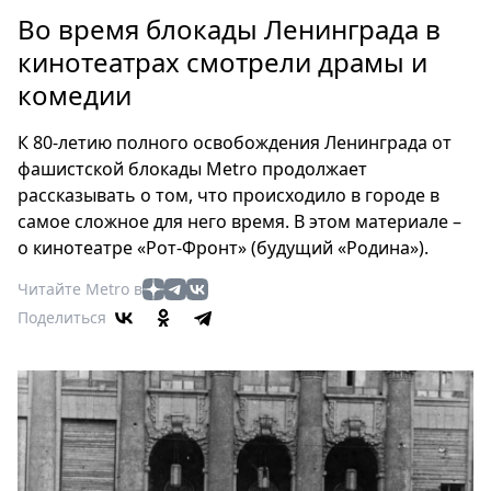
Петербург
Во время блокады Ленинграда в
Россия
кинотеатрах смотрели драмы и
Мир
комедии
Здоровье
Еда
К 80-летию полного освобождения Ленинграда от
Туризм
фашистской блокады Metro продолжает
Мода
рассказывать о том, что происходило в городе в
Театр
самое сложное для него время. В этом материале –
Кино
о кинотеатре «Рот-Фронт» (будущий «Родина»).
Афиша
Читайте Metro в
Книги
Поделиться
Выставки
Пресс-
релизы
О
Metro
Стримы