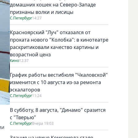
домашних кошек на Северо-Западе
признаны волки и лисицы
С.Петербург
14:27
Красноярский "Луч" отказался от
проката нового "Колобка": в кинотеатре
раскритиковали качество картины и
возрастной ценз
Кино
12:37
График работы вестибюля "Чкаловской"
изменится с 10 августа из-за ремонта
эскалаторов
С.Петербург
11:24
В субботу, 8 августа, "Динамо" сразится
с "Тверью"
С.Петербург
Вчера 19:03
ии
Здание на улице Комсомола стало