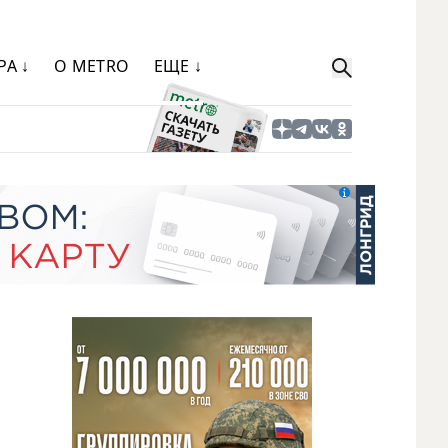
РА ↓
О METRO
ЕЩЕ ↓