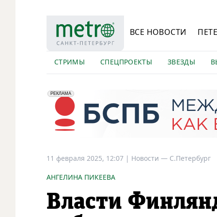
ВСЕ НОВОСТИ
ПЕТ
СТРИМЫ
СПЕЦПРОЕКТЫ
ЗВЕЗДЫ
В
erid: 2VfnxyFybV5
ПАО "Банк "Санкт-Петербург", ИНН: 7831000027
РЕКЛАМА
11 февраля 2025, 12:07
|
Новости —
С.Петербург
АНГЕЛИНА ПИКЕЕВА
Власти Финлянд