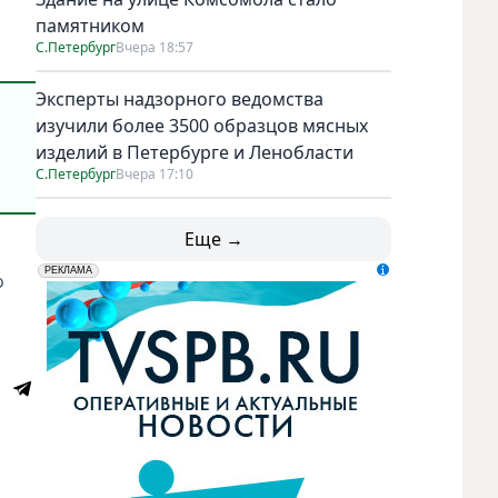
памятником
С.Петербург
Вчера 18:57
Эксперты надзорного ведомства
изучили более 3500 образцов мясных
изделий в Петербурге и Ленобласти
С.Петербург
Вчера 17:10
Еще →
erid: LdtCK5udn
АО "ГАТР", ИНН: 7841320717
РЕКЛАМА
о