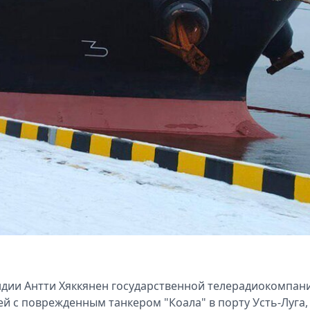
дии Антти Хяккянен государственной телерадиокомпан
ией с поврежденным танкером "Коала" в порту Усть-Луга,