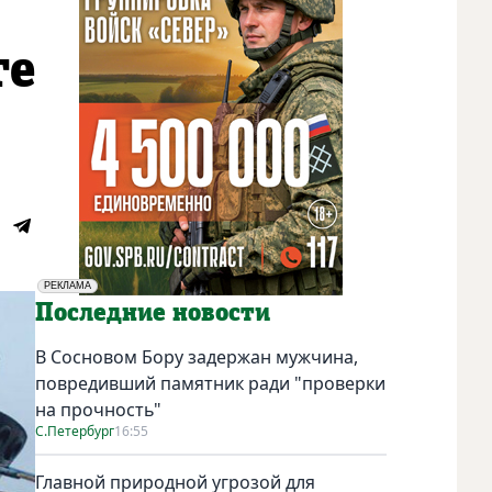
ге
РЕКЛАМА
Социальная реклама
Последние новости
В Сосновом Бору задержан мужчина,
повредивший памятник ради "проверки
на прочность"
С.Петербург
16:55
Главной природной угрозой для