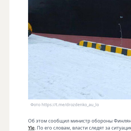
Фото https://t.me/drozdenko_au_lo
Об этом сообщил министр обороны Финлян
Yle
. По его словам, власти следят за ситуац