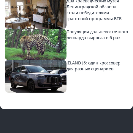
Два краеведческих музея
Ленинградской области
стали победителями
грантовой программы ВТБ
Популяция дальневосточного
леопарда выросла в 6 раз
JELAND J6: один кроссовер
для разных сценариев