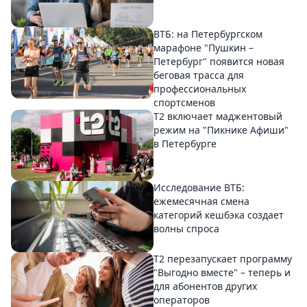
ВТБ: на Петербургском
марафоне "Пушкин –
Петербург" появится новая
беговая трасса для
профессиональных
спортсменов
Т2 включает маджентовый
режим на "Пикнике Афиши"
в Петербурге
Исследование ВТБ:
ежемесячная смена
категорий кешбэка создает
волны спроса
Т2 перезапускает программу
"Выгодно вместе" – теперь и
для абонентов других
операторов