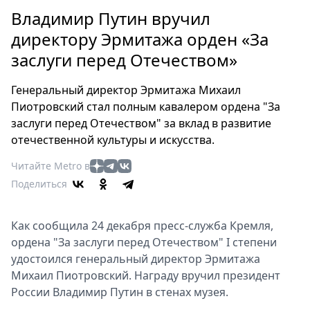
Петербург
Владимир Путин вручил
Россия
директору Эрмитажа орден «За
Мир
заслуги перед Отечеством»
Здоровье
Еда
Генеральный директор Эрмитажа Михаил
Туризм
Пиотровский стал полным кавалером ордена "За
Мода
заслуги перед Отечеством" за вклад в развитие
Театр
отечественной культуры и искусства.
Кино
Читайте Metro в
Афиша
Поделиться
Книги
Выставки
Как сообщила 24 декабря пресс-служба Кремля,
Пресс-
ордена "За заслуги перед Отечеством" I степени
релизы
удостоился генеральный директор Эрмитажа
О
Михаил Пиотровский. Награду вручил президент
Metro
России Владимир Путин в стенах музея.
Стримы