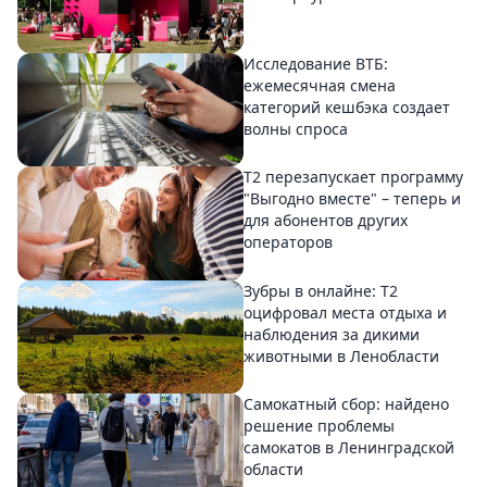
Исследование ВТБ:
ежемесячная смена
категорий кешбэка создает
волны спроса
Т2 перезапускает программу
"Выгодно вместе" – теперь и
для абонентов других
операторов
Зубры в онлайне: Т2
оцифровал места отдыха и
наблюдения за дикими
животными в Ленобласти
Самокатный сбор: найдено
решение проблемы
самокатов в Ленинградской
области