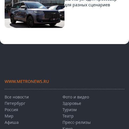
для разных сценариев
WWW.METRONEWS.RU
Все новости
Фото и видео
Петербург
Здоровье
Россия
Туризм
Мир
Театр
Афиша
Пресс-релизы
Кино