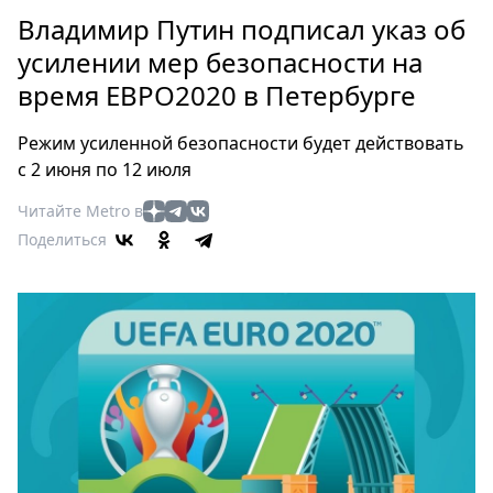
Петербург
Владимир Путин подписал указ об
Россия
усилении мер безопасности на
Мир
время ЕВРО2020 в Петербурге
Здоровье
Еда
Режим усиленной безопасности будет действовать
Туризм
с 2 июня по 12 июля
Мода
Читайте Metro в
Театр
Поделиться
Кино
Афиша
Книги
Выставки
Пресс-
релизы
О
Metro
Стримы