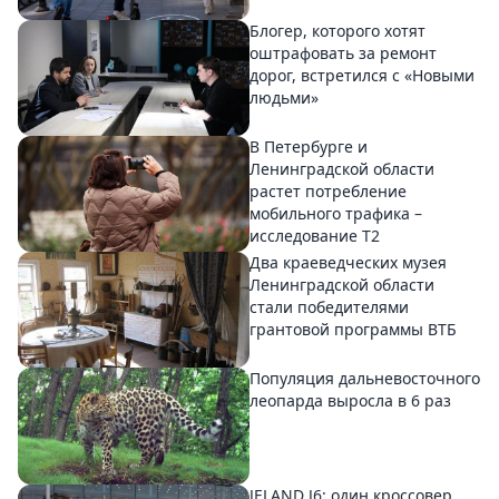
Блогер, которого хотят
оштрафовать за ремонт
дорог, встретился с «Новыми
людьми»
В Петербурге и
Ленинградской области
растет потребление
мобильного трафика –
исследование T2
Два краеведческих музея
Ленинградской области
стали победителями
грантовой программы ВТБ
Популяция дальневосточного
леопарда выросла в 6 раз
JELAND J6: один кроссовер