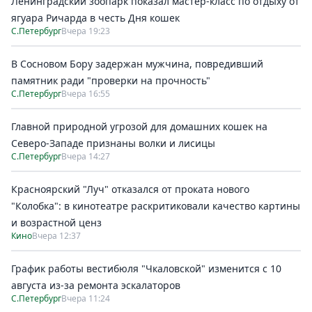
Ленинградский зоопарк показал мастер-класс по отдыху от
ягуара Ричарда в честь Дня кошек
С.Петербург
Вчера 19:23
В Сосновом Бору задержан мужчина, повредивший
памятник ради "проверки на прочность"
С.Петербург
Вчера 16:55
Главной природной угрозой для домашних кошек на
Северо-Западе признаны волки и лисицы
С.Петербург
Вчера 14:27
Красноярский "Луч" отказался от проката нового
"Колобка": в кинотеатре раскритиковали качество картины
и возрастной ценз
Кино
Вчера 12:37
График работы вестибюля "Чкаловской" изменится с 10
августа из-за ремонта эскалаторов
С.Петербург
Вчера 11:24