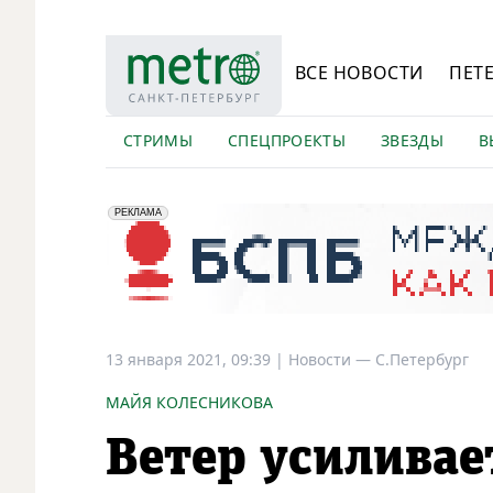
ВСЕ НОВОСТИ
ПЕТ
СТРИМЫ
СПЕЦПРОЕКТЫ
ЗВЕЗДЫ
В
erid: 2VfnxyFybV5
ПАО "Банк "Санкт-Петербург", ИНН: 7831000027
РЕКЛАМА
13 января 2021, 09:39
|
Новости —
С.Петербург
МАЙЯ КОЛЕСНИКОВА
Ветер усиливае