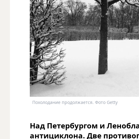
Похолодание продолжается. Фото Getty
Над Петербургом и Ленобла
антициклона. Две противо