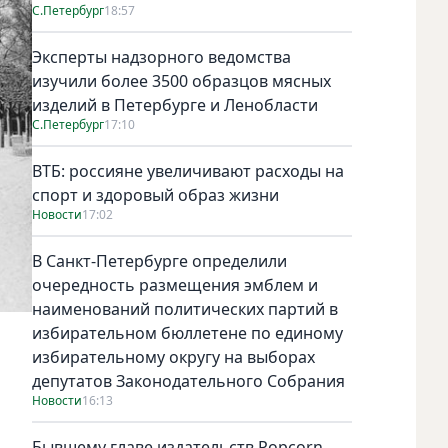
С.Петербург
18:57
Эксперты надзорного ведомства
изучили более 3500 образцов мясных
изделий в Петербурге и Ленобласти
С.Петербург
17:10
ВТБ: россияне увеличивают расходы на
спорт и здоровый образ жизни
Новости
17:02
В Санкт-Петербурге определили
очередность размещения эмблем и
наименований политических партий в
избирательном бюллетене по единому
избирательному округу на выборах
депутатов Законодательного Собрания
Новости
16:13
Бывшему главе издательств Popcorn