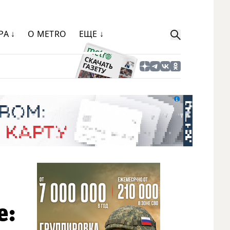
РА ↓
О METRO
ЕЩЕ ↓
е: