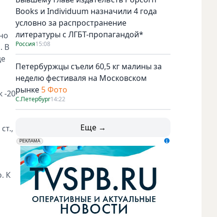
Books и Individuum назначили 4 года
условно за распространение
литературы с ЛГБТ-пропагандой*
но
Россия
15:08
. В
де
Петербуржцы съели 60,5 кг малины за
неделю фестиваля на Московском
рынке
5 Фото
 -20
С.Петербург
14:22
Еще →
ст.,
erid: LdtCK5udn
АО "ГАТР", ИНН: 7841320717
РЕКЛАМА
. К