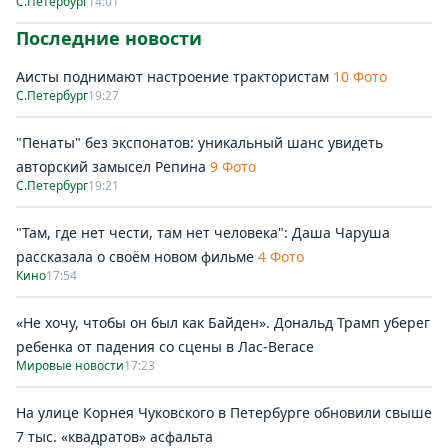
С.Петербург
14:01
Последние новости
Аисты поднимают настроение трактористам
10 Фото
С.Петербург
19:27
"Пенаты" без экспонатов: уникальный шанс увидеть
авторский замысел Репина
9 Фото
С.Петербург
19:21
"Там, где нет чести, там нет человека": Даша Чаруша
рассказала о своём новом фильме
4 Фото
Кино
17:54
«Не хочу, чтобы он был как Байден». Дональд Трамп уберег
ребенка от падения со сцены в Лас-Вегасе
Мировые новости
17:23
На улице Корнея Чуковского в Петербурге обновили свыше
7 тыс. «квадратов» асфальта