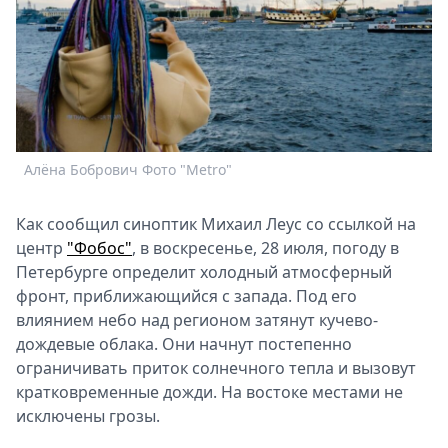
Спецпроекты
Звезды
Выборы
2026
Скачай
Metro
Алёна Бобрович Фото "Metro"
Как сообщил синоптик Михаил Леус со ссылкой на
центр
"Фобос"
, в воскресенье, 28 июля, погоду в
Петербурге определит холодный атмосферный
фронт, приближающийся с запада. Под его
влиянием небо над регионом затянут кучево-
дождевые облака. Они начнут постепенно
ограничивать приток солнечного тепла и вызовут
кратковременные дожди. На востоке местами не
исключены грозы.