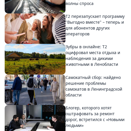
волны спроса
Т2 перезапускает программу
"Выгодно вместе" – теперь и
для абонентов других
операторов
Зубры в онлайне: Т2
оцифровал места отдыха и
наблюдения за дикими
животными в Ленобласти
Самокатный сбор: найдено
решение проблемы
самокатов в Ленинградской
области
Блогер, которого хотят
оштрафовать за ремонт
дорог, встретился с «Новыми
людьми»