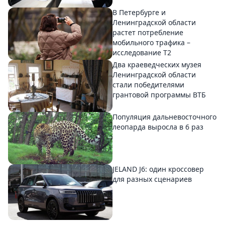
В Петербурге и
Ленинградской области
растет потребление
мобильного трафика –
исследование T2
Два краеведческих музея
Ленинградской области
стали победителями
грантовой программы ВТБ
Популяция дальневосточного
леопарда выросла в 6 раз
JELAND J6: один кроссовер
для разных сценариев