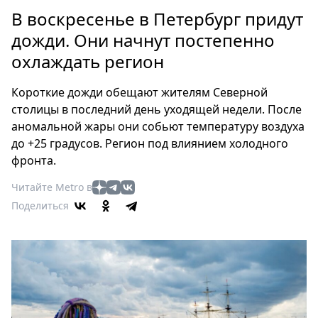
Петербург
В воскресенье в Петербург придут
Россия
дожди. Они начнут постепенно
Мир
охлаждать регион
Здоровье
Еда
Короткие дожди обещают жителям Северной
Туризм
столицы в последний день уходящей недели. После
Мода
аномальной жары они собьют температуру воздуха
Театр
до +25 градусов. Регион под влиянием холодного
Кино
фронта.
Афиша
Читайте Metro в
Книги
Поделиться
Выставки
Пресс-
релизы
О
Metro
Стримы