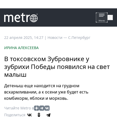
Все
22 апреля 2025, 14:27
|
Новости —
С.Петербург
новости
ИРИНА АЛЕКСЕЕВА
Петербург
В токсовском Зубровнике у
Россия
зубрихи Победы появился на свет
Мир
малыш
Здоровье
Еда
Детеныш еще находится на грудном
Туризм
вскармливании, а к осени уже будет есть
Мода
комбикорм, яблоки и морковь.
Театр
Читайте Metro в
Кино
Поделиться