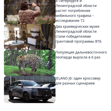
В Петербурге и
Ленинградской области
растет потребление
мобильного трафика –
исследование T2
Два краеведческих музея
Ленинградской области
стали победителями
грантовой программы ВТБ
Популяция дальневосточного
леопарда выросла в 6 раз
JELAND J6: один кроссовер
для разных сценариев