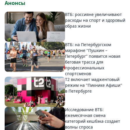
Анонсы
ВТБ: россияне увеличивают
расходы на спорт и здоровый
образ жизни
ВТБ: на Петербургском
марафоне "Пушкин –
Петербург" появится новая
беговая трасса для
профессиональных
спортсменов
Т2 включает маджентовый
режим на "Пикнике Афиши"
в Петербурге
Исследование ВТБ:
ежемесячная смена
категорий кешбэка создает
волны спроса