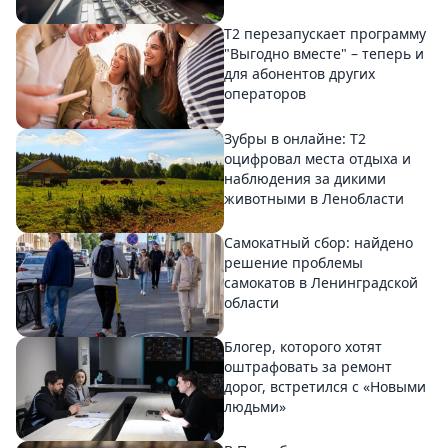
Т2 перезапускает программу
"Выгодно вместе" – теперь и
для абонентов других
операторов
Зубры в онлайне: Т2
оцифровал места отдыха и
наблюдения за дикими
животными в Ленобласти
Самокатный сбор: найдено
решение проблемы
самокатов в Ленинградской
области
Блогер, которого хотят
оштрафовать за ремонт
дорог, встретился с «Новыми
людьми»