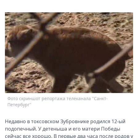
Афиша
Книги
Выставки
Пресс-
релизы
О
Metro
Стримы
Спецпроекты
Звезды
Выборы
2026
Скачай
Фото скриншот репортажа телеканала "Санкт-
Metro
Петербург"
Недавно в токсовском Зубровнике родился 12-ый
подопечный. У детеныша и его матери Победы
сейчас все хорошо. В первые два часа после родов у