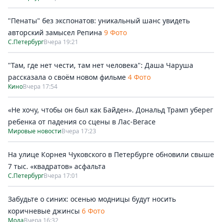
"Пенаты" без экспонатов: уникальный шанс увидеть
авторский замысел Репина
9 Фото
С.Петербург
Вчера 19:21
"Там, где нет чести, там нет человека": Даша Чаруша
рассказала о своём новом фильме
4 Фото
Кино
Вчера 17:54
«Не хочу, чтобы он был как Байден». Дональд Трамп уберег
ребенка от падения со сцены в Лас-Вегасе
Мировые новости
Вчера 17:23
На улице Корнея Чуковского в Петербурге обновили свыше
7 тыс. «квадратов» асфальта
С.Петербург
Вчера 17:01
Забудьте о синих: осенью модницы будут носить
коричневые джинсы
6 Фото
Мода
Вчера 16:32