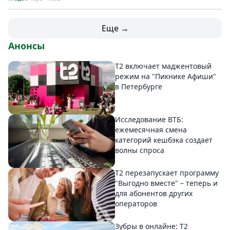
Еще →
Анонсы
Т2 включает маджентовый
режим на "Пикнике Афиши"
в Петербурге
Исследование ВТБ:
ежемесячная смена
категорий кешбэка создает
волны спроса
Т2 перезапускает программу
"Выгодно вместе" – теперь и
для абонентов других
операторов
Зубры в онлайне: Т2