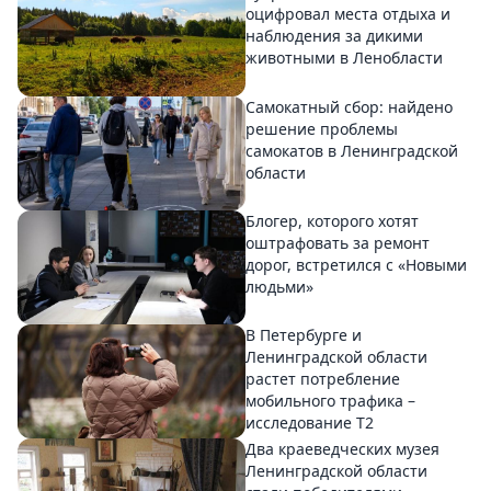
оцифровал места отдыха и
наблюдения за дикими
животными в Ленобласти
Самокатный сбор: найдено
решение проблемы
самокатов в Ленинградской
области
Блогер, которого хотят
оштрафовать за ремонт
дорог, встретился с «Новыми
людьми»
В Петербурге и
Ленинградской области
растет потребление
мобильного трафика –
исследование T2
Два краеведческих музея
Ленинградской области