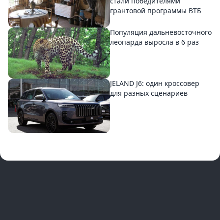
стали победителями
грантовой программы ВТБ
Популяция дальневосточного
леопарда выросла в 6 раз
JELAND J6: один кроссовер
для разных сценариев