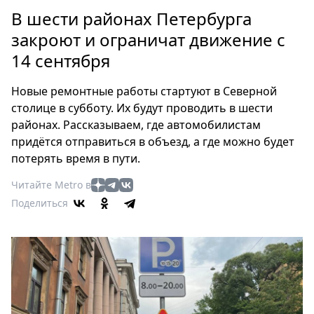
Петербург
В шести районах Петербурга
Россия
закроют и ограничат движение с
Мир
14 сентября
Здоровье
Еда
Новые ремонтные работы стартуют в Северной
Туризм
столице в субботу. Их будут проводить в шести
Мода
районах. Рассказываем, где автомобилистам
Театр
придётся отправиться в объезд, а где можно будет
Кино
потерять время в пути.
Афиша
Читайте Metro в
Книги
Поделиться
Выставки
Пресс-
релизы
О
Metro
Стримы