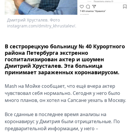
Спецпроекты
Звезды
Дмитрий Хрусталев. Фото
Выборы
instagram.com/dmitry_khrustalev/.
2026
Скачай
Metro
В сестрорецкую больницу № 40 Курортного
района Петербурга экстренно
госпитализирован актер и шоумен
Дмитрий Хрусталев. Эта больница
принимает зараженных коронавирусом.
Мash на Мойке сообщает, что ещё вчера актер
чувствовал себя нормально. Сегодня у него было
много планов, он хотел на Сапсане уехать в Москву.
Все сданные в последнее время анализы на
коронавирус у Дмитрия были отрицательные. По
предварительной информации, у него –