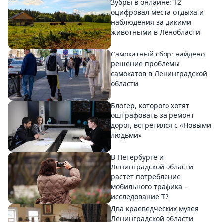
Зубры в онлайне: Т2
оцифровал места отдыха и
наблюдения за дикими
животными в Ленобласти
Самокатный сбор: найдено
решение проблемы
самокатов в Ленинградской
области
Блогер, которого хотят
оштрафовать за ремонт
дорог, встретился с «Новыми
людьми»
В Петербурге и
Ленинградской области
растет потребление
мобильного трафика –
исследование T2
Два краеведческих музея
Ленинградской области