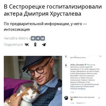
Петербург
В Сестрорецке госпитализировали
Россия
актера Дмитрия Хрусталева
Мир
Здоровье
По предварительной информации, у него —
Еда
интоксикация
Туризм
Читайте Metro в
Мода
Поделиться
Театр
Кино
Афиша
Книги
Выставки
Пресс-
релизы
О
Metro
Стримы