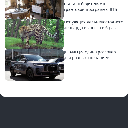
стали победителями
грантовой программы ВТБ
Популяция дальневосточного
леопарда выросла в 6 раз
JELAND J6: один кроссовер
для разных сценариев