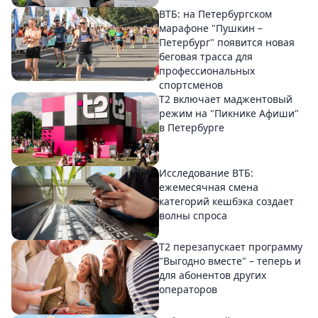
ВТБ: на Петербургском
марафоне "Пушкин –
Петербург" появится новая
беговая трасса для
профессиональных
спортсменов
Т2 включает маджентовый
режим на "Пикнике Афиши"
в Петербурге
Исследование ВТБ:
ежемесячная смена
категорий кешбэка создает
волны спроса
Т2 перезапускает программу
"Выгодно вместе" – теперь и
для абонентов других
операторов