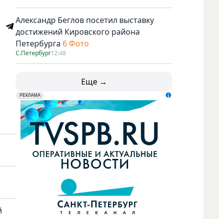
Александр Беглов посетил выставку
достижений Кировского района
Петербурга
6 Фото
С.Петербург
12:48
Еще →
erid: LdtCK5udn
АО "ГАТР", ИНН: 7841320717
РЕКЛАМА
й