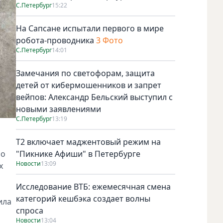
С.Петербург
15:22
На Сапсане испытали первого в мире
робота-проводника
3 Фото
С.Петербург
14:01
Замечания по светофорам, защита
детей от кибермошенников и запрет
вейпов: Александр Бельский выступил с
новыми заявлениями
С.Петербург
13:19
Т2 включает маджентовый режим на
 о
"Пикнике Афиши" в Петербурге
Новости
13:09
х
Исследование ВТБ: ежемесячная смена
категорий кешбэка создает волны
ила
спроса
Новости
13:04