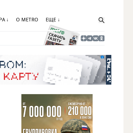
РА ↓
О METRO
ЕЩЕ ↓