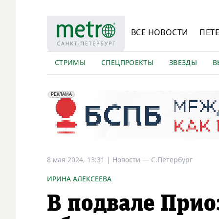
ВСЕ НОВОСТИ
ПЕТ
СТРИМЫ
СПЕЦПРОЕКТЫ
ЗВЕЗДЫ
В
erid: 2VfnxyFybV5
ПАО "Банк "Санкт-Петербург", ИНН: 7831000027
РЕКЛАМА
8 мая 2024, 13:31
|
Новости —
С.Петербург
ИРИНА АЛЕКСЕЕВА
В подвале Прио