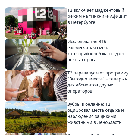
Т2 включает маджентовый
режим на "Пикнике Афиши"
в Петербурге
Исследование ВТБ:
ежемесячная смена
категорий кешбэка создает
волны спроса
Т2 перезапускает программу
"Выгодно вместе" – теперь и
для абонентов других
операторов
Зубры в онлайне: Т2
оцифровал места отдыха и
наблюдения за дикими
животными в Ленобласти