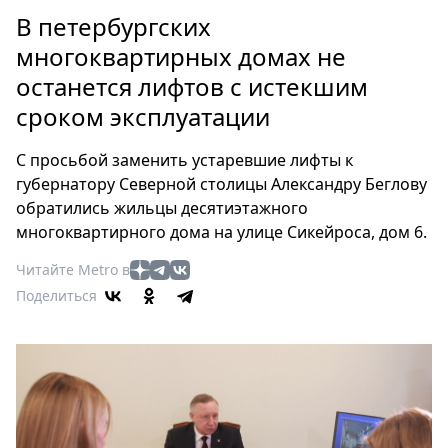
Петербург
В петербургских
Россия
многоквартирных домах не
Мир
останется лифтов с истекшим
Здоровье
сроком эксплуатации
Еда
Туризм
С просьбой заменить устаревшие лифты к
Мода
губернатору Северной столицы Александру Беглову
Театр
обратились жильцы десятиэтажного
Кино
многоквартирного дома на улице Сикейроса, дом 6.
Афиша
Читайте Metro в
Книги
Поделиться
Выставки
Пресс-
релизы
О
Metro
Стримы