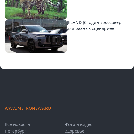
JELAND J6: один кроссовер
для разных сценариев
WWW.METRONEWS.RU
Все новости
Фото и видео
Петербург
Здоровье