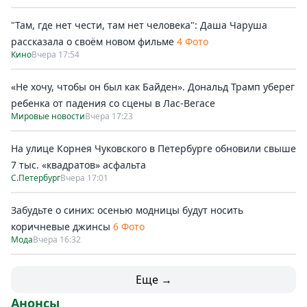
"Там, где нет чести, там нет человека": Даша Чаруша
рассказала о своём новом фильме
4 Фото
Кино
Вчера 17:54
«Не хочу, чтобы он был как Байден». Дональд Трамп уберег
ребенка от падения со сцены в Лас-Вегасе
Мировые новости
Вчера 17:23
На улице Корнея Чуковского в Петербурге обновили свыше
7 тыс. «квадратов» асфальта
С.Петербург
Вчера 17:01
Забудьте о синих: осенью модницы будут носить
коричневые джинсы
6 Фото
Мода
Вчера 16:32
Еще →
Анонсы