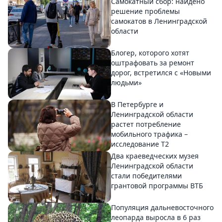
Самокатный сбор: найдено
решение проблемы
самокатов в Ленинградской
области
Блогер, которого хотят
оштрафовать за ремонт
дорог, встретился с «Новыми
людьми»
В Петербурге и
Ленинградской области
растет потребление
мобильного трафика –
исследование T2
Два краеведческих музея
Ленинградской области
стали победителями
грантовой программы ВТБ
Популяция дальневосточного
леопарда выросла в 6 раз