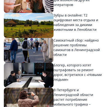
операторов
Зубры в онлайне: Т2
оцифровал места отдыха и
наблюдения за дикими
животными в Ленобласти
Самокатный сбор: найдено
решение проблемы
самокатов в Ленинградской
области
Блогер, которого хотят
оштрафовать за ремонт
дорог, встретился с «Новыми
людьми»
В Петербурге и
Ленинградской области
растет потребление
мобильного трафика –