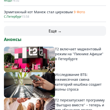
Мода
16:32
Эрмитажный кот Манеж стал цирковым
9 Фото
С.Петербург
15:58
Еще →
Анонсы
Т2 включает маджентовый
режим на "Пикнике Афиши"
в Петербурге
Исследование ВТБ:
ежемесячная смена
категорий кешбэка создает
волны спроса
Т2 перезапускает программу
"Выгодно вместе" – теперь и
для абонентов других