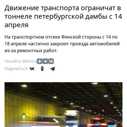
Петербург
Движение транспорта ограничат в
Россия
тоннеле петербургской дамбы с 14
Мир
апреля
Здоровье
Еда
На транспортном отсеке Финской стороны с 14 по
Туризм
18 апреля частично закроют проезда автомобилей
Мода
из-за ремонтных работ.
Театр
Читайте Metro в
Кино
Поделиться
Афиша
Книги
Выставки
Пресс-
релизы
О
Metro
Стримы