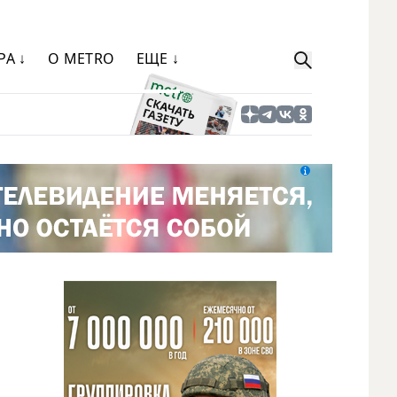
РА ↓
О METRO
ЕЩЕ ↓