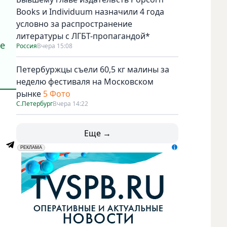
Books и Individuum назначили 4 года
условно за распространение
литературы с ЛГБТ-пропагандой*
ое
Россия
Вчера 15:08
Петербуржцы съели 60,5 кг малины за
неделю фестиваля на Московском
рынке
5 Фото
С.Петербург
Вчера 14:22
Еще →
erid: LdtCK5udn
АО "ГАТР", ИНН: 7841320717
РЕКЛАМА