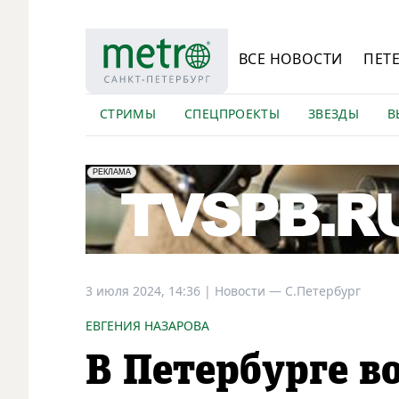
ВСЕ НОВОСТИ
ПЕТ
СТРИМЫ
СПЕЦПРОЕКТЫ
ЗВЕЗДЫ
В
erid: LdtCK5Efv
АО "ГАТР", ИНН: 7841320717
РЕКЛАМА
3 июля 2024, 14:36
|
Новости —
С.Петербург
ЕВГЕНИЯ НАЗАРОВА
В Петербурге 