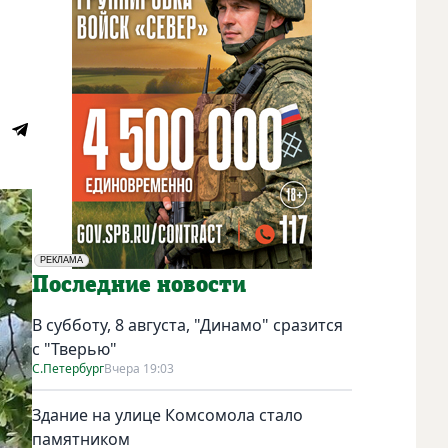
РЕКЛАМА
Социальная реклама
Последние новости
В субботу, 8 августа, "Динамо" сразится
с "Тверью"
С.Петербург
Вчера 19:03
Здание на улице Комсомола стало
памятником