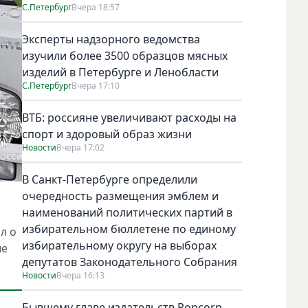
С.Петербург
Вчера 18:57
Эксперты надзорного ведомства
изучили более 3500 образцов мясных
изделий в Петербурге и Ленобласти
С.Петербург
Вчера 17:10
ВТБ: россияне увеличивают расходы на
спорт и здоровый образ жизни
Новости
Вчера 17:02
В Санкт-Петербурге определили
очередность размещения эмблем и
наименований политических партий в
избирательном бюллетене по единому
л о
избирательному округу на выборах
ые
депутатов Законодательного Собрания
Новости
Вчера 16:13
Бывшему главе издательств Popcorn