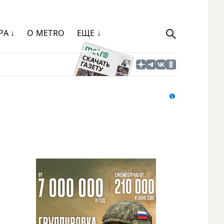
РА ↓
О METRO
ЕЩЕ ↓