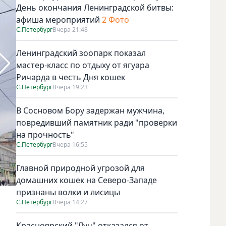
День окончания Ленинградской битвы:
афиша мероприятий
2 Фото
С.Петербург
Вчера 21:48
Ленинградский зоопарк показал
мастер-класс по отдыху от ягуара
Ричарда в честь Дня кошек
С.Петербург
Вчера 19:23
В Сосновом Бору задержан мужчина,
повредивший памятник ради "проверки
на прочность"
С.Петербург
Вчера 16:55
Главной природной угрозой для
домашних кошек на Северо-Западе
признаны волки и лисицы
Фото kgiop.gov.spb.ru
С.Петербург
Вчера 14:27
Красноярский "Луч" отказался от