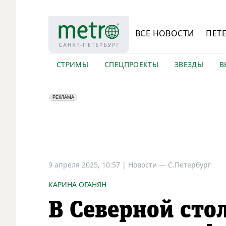
ВСЕ НОВОСТИ
ПЕТ
СТРИМЫ
СПЕЦПРОЕКТЫ
ЗВЕЗДЫ
В
erid: LdtCK5Efv
АО "ГАТР", ИНН: 7841320717
РЕКЛАМА
9 апреля 2025, 10:57
|
Новости —
С.Петербург
КАРИНА ОГАНЯН
В Северной сто