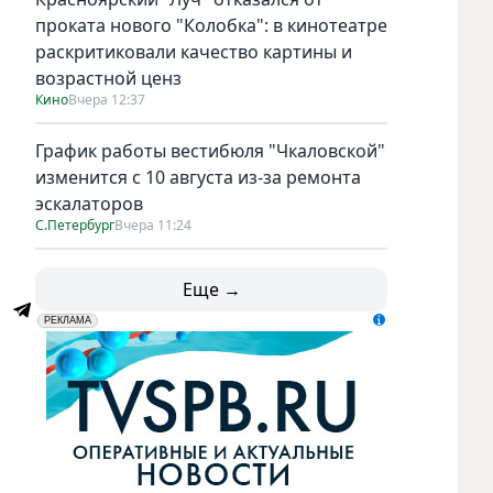
проката нового "Колобка": в кинотеатре
раскритиковали качество картины и
возрастной ценз
Кино
Вчера 12:37
График работы вестибюля "Чкаловской"
изменится с 10 августа из-за ремонта
эскалаторов
С.Петербург
Вчера 11:24
Еще →
erid: LdtCK5udn
АО "ГАТР", ИНН: 7841320717
РЕКЛАМА