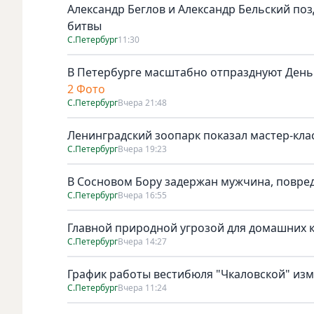
Александр Беглов и Александр Бельский по
битвы
С.Петербург
11:30
В Петербурге масштабно отпразднуют День
2 Фото
С.Петербург
Вчера 21:48
Ленинградский зоопарк показал мастер-клас
С.Петербург
Вчера 19:23
В Сосновом Бору задержан мужчина, повре
С.Петербург
Вчера 16:55
Главной природной угрозой для домашних к
С.Петербург
Вчера 14:27
График работы вестибюля "Чкаловской" изме
С.Петербург
Вчера 11:24