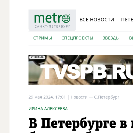
ВСЕ НОВОСТИ
ПЕТ
СТРИМЫ
СПЕЦПРОЕКТЫ
ЗВЕЗДЫ
В
erid: LdtCK5Efv
АО "ГАТР", ИНН: 7841320717
РЕКЛАМА
29 мая 2024, 17:01
|
Новости —
С.Петербург
ИРИНА АЛЕКСЕЕВА
В Петербурге в