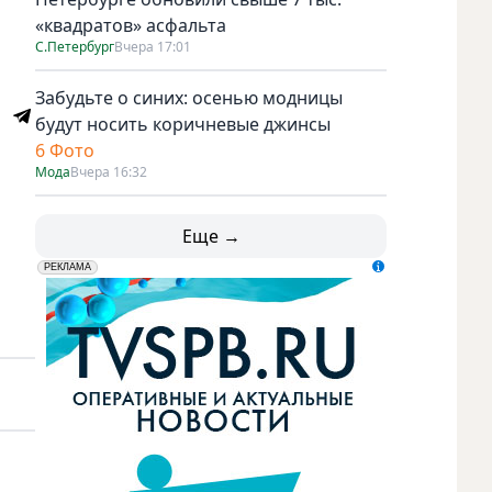
«квадратов» асфальта
С.Петербург
Вчера 17:01
Забудьте о синих: осенью модницы
будут носить коричневые джинсы
6 Фото
Мода
Вчера 16:32
Еще →
erid: LdtCK5udn
АО "ГАТР", ИНН: 7841320717
РЕКЛАМА