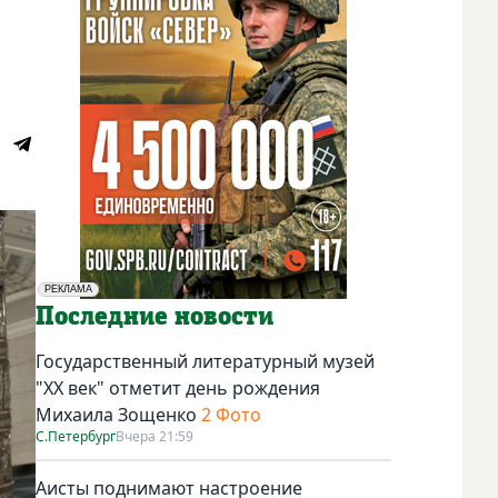
РЕКЛАМА
Социальная реклама
Последние новости
Государственный литературный музей
"ХХ век" отметит день рождения
Михаила Зощенко
2 Фото
С.Петербург
Вчера 21:59
Аисты поднимают настроение