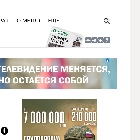
РА ↓
О METRO
ЕЩЕ ↓
ро