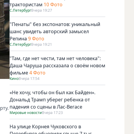
трактористам
10 Фото
С.Петербург
Вчера 19:27
"Пенаты" без экспонатов: уникальный
шанс увидеть авторский замысел
Репина
9 Фото
С.Петербург
Вчера 19:21
"Там, где нет чести, там нет человека":
Даша Чаруша рассказала о своём новом
фильме
4 Фото
Кино
Вчера 17:54
«Не хочу, чтобы он был как Байден».
Дональд Трамп уберег ребенка от
падения со сцены в Лас-Вегасе
рту.
Мировые новости
Вчера 17:23
На улице Корнея Чуковского в
Петербурге обновили свыше 7 тыс.