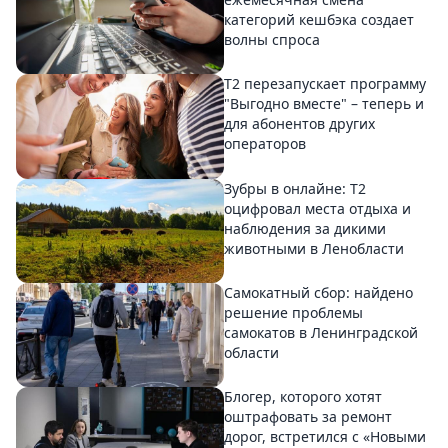
категорий кешбэка создает
волны спроса
Т2 перезапускает программу
"Выгодно вместе" – теперь и
для абонентов других
операторов
Зубры в онлайне: Т2
оцифровал места отдыха и
наблюдения за дикими
животными в Ленобласти
Самокатный сбор: найдено
решение проблемы
самокатов в Ленинградской
области
Блогер, которого хотят
оштрафовать за ремонт
дорог, встретился с «Новыми