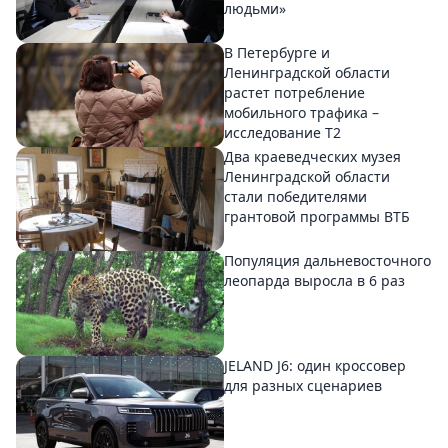
людьми»
В Петербурге и
Ленинградской области
растет потребление
мобильного трафика –
исследование T2
Два краеведческих музея
Ленинградской области
стали победителями
грантовой программы ВТБ
Популяция дальневосточного
леопарда выросла в 6 раз
JELAND J6: один кроссовер
для разных сценариев