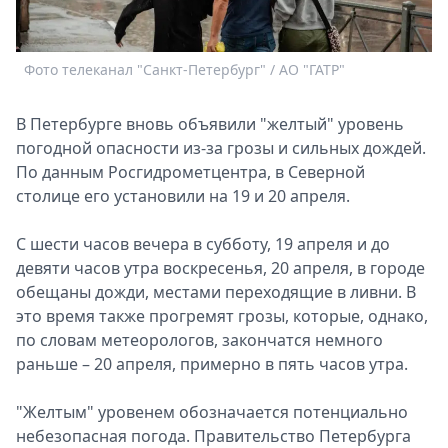
Спецпроекты
Звезды
Выборы
Фото телеканал "Санкт-Петербург" / АО "ГАТР"
2026
Скачай
В Петербурге вновь объявили "желтый" уровень
Metro
погодной опасности из-за грозы и сильных дождей.
По данным Росгидрометцентра, в Северной
столице его установили на 19 и 20 апреля.
С шести часов вечера в субботу, 19 апреля и до
девяти часов утра воскресенья, 20 апреля, в городе
обещаны дожди, местами переходящие в ливни. В
это время также прогремят грозы, которые, однако,
по словам метеорологов, закончатся немного
раньше – 20 апреля, примерно в пять часов утра.
"Желтым" уровенем обозначается потенциально
небезопасная погода. Правительство Петербурга