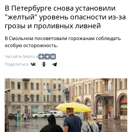
Петербург
В Петербурге снова установили
Россия
"желтый" уровень опасности из-за
Мир
грозы и проливных ливней
Здоровье
Еда
В Смольном посоветовали горожанам соблюдать
Туризм
особую осторожность.
Мода
Читайте Metro в
Театр
Поделиться
Кино
Афиша
Книги
Выставки
Пресс-
релизы
О
Metro
Стримы